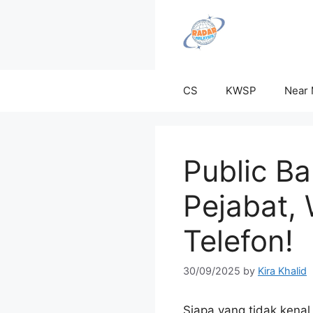
Skip
to
content
CS
KWSP
Near
Public Ba
Pejabat,
Telefon!
30/09/2025
by
Kira Khalid
Siapa yang tidak kena