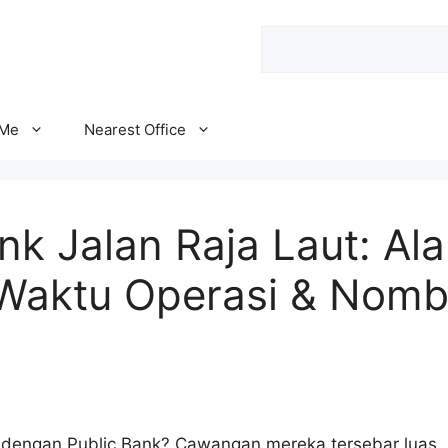
Search
 Me
Nearest Office
nk Jalan Raja Laut: Al
 Waktu Operasi & Nomb
l dengan Public Bank? Cawangan mereka tersebar luas,