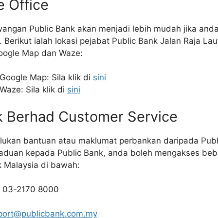
e Office
awangan Public Bank akan menjadi lebih mudah jika an
. Berikut ialah lokasi pejabat Public Bank Jalan Raja La
oogle Map dan Waze:
Google Map: Sila klik di
sini
Waze: Sila klik di
sini
nk Berhad Customer Service
ukan bantuan atau maklumat perbankan daripada Publ
uan kepada Public Bank, anda boleh mengakses bebe
k Malaysia di bawah:
: 03-2170 8000
port@publicbank.com.my