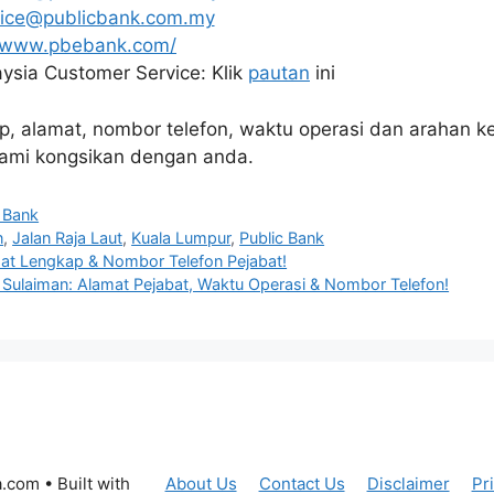
vice@publicbank.com.my
//www.pbebank.com/
ysia Customer Service: Klik
pautan
ini
ap, alamat, nombor telefon, waktu operasi dan arahan k
kami kongsikan dengan anda.
c Bank
n
,
Jalan Raja Laut
,
Kuala Lumpur
,
Public Bank
mat Lengkap & Nombor Telefon Pejabat!
n Sulaiman: Alamat Pejabat, Waktu Operasi & Nombor Telefon!
a.com
• Built with
About Us
Contact Us
Disclaimer
Pr