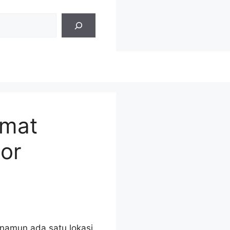
amat
or
 namun ada satu lokasi