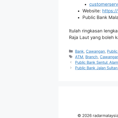
customerser
Website:
https:
Public Bank Mala
Itulah ringkasan lengk
Raja Laut yang boleh 
Categories
Bank
,
Cawangan
,
Publi
Tags
ATM
,
Branch
,
Cawanga
Public Bank Sentul: Ala
Public Bank Jalan Sulta
© 2026 radarmalaysi