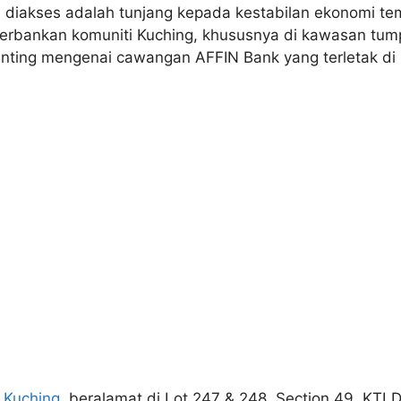
iakses adalah tunjang kepada kestabilan ekonomi te
rbankan komuniti Kuching, khususnya di kawasan tump
nting mengenai cawangan AFFIN Bank yang terletak di 
 Kuching
, beralamat di Lot 247 & 248, Section 49, KTL