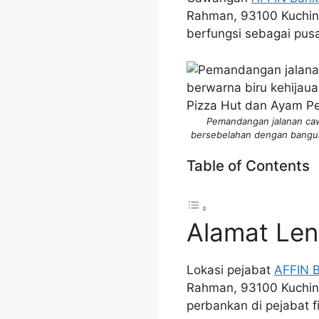
Rahman, 93100 Kuching
berfungsi sebagai pus
Pemandangan jalanan caw
bersebelahan dengan banguna
Table of Contents
Alamat Len
Lokasi pejabat
AFFIN B
Rahman, 93100 Kuching.
perbankan di pejabat fi