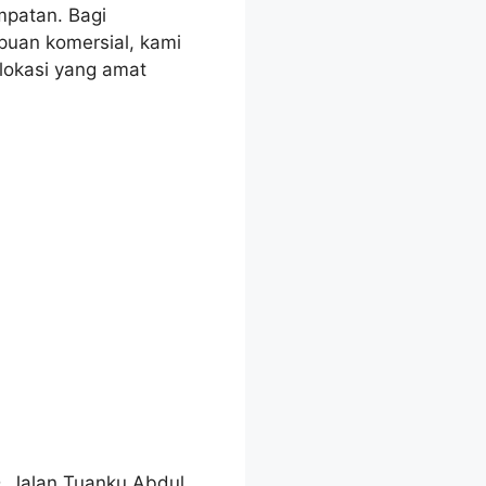
mpatan. Bagi
uan komersial, kami
lokasi yang amat
D, Jalan Tuanku Abdul