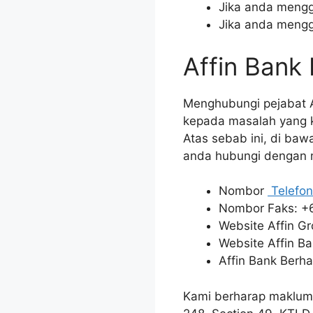
Jika anda mengg
Jika anda mengg
Affin Bank
Menghubungi pejabat A
kepada masalah yang k
Atas sebab ini, di baw
anda hubungi dengan
Nombor
Telefon
Nombor Faks: +
Website Affin G
Website Affin B
Affin Bank Berha
Kami berharap makluma