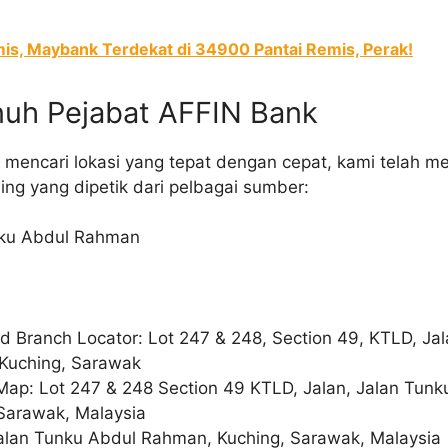
is, Maybank Terdekat di 34900 Pantai Remis, Perak!
nuh Pejabat AFFIN Bank
encari lokasi yang tepat dengan cepat, kami telah m
ng yang dipetik dari pelbagai sumber:
nku Abdul Rahman
d Branch Locator: Lot 247 & 248, Section 49, KTLD, Ja
Kuching, Sarawak
 Map: Lot 247 & 248 Section 49 KTLD, Jalan, Jalan Tun
Sarawak, Malaysia
Jalan Tunku Abdul Rahman, Kuching, Sarawak, Malaysia