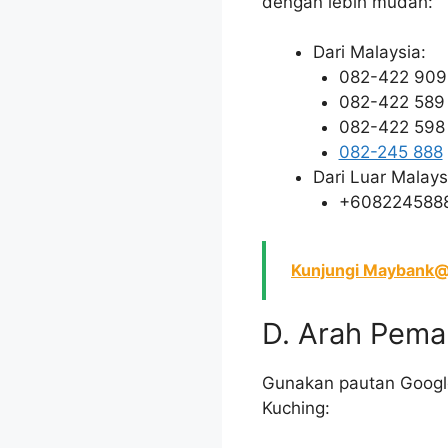
dengan lebih mudah:
Dari Malaysia:
082-422 909
082-422 589
082-422 598
082-245 888
Dari Luar Malays
+608224588
Kunjungi Maybank@C
D. Arah Pema
Gunakan pautan Googl
Kuching: