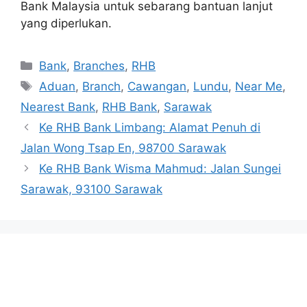
Bank Malaysia untuk sebarang bantuan lanjut
yang diperlukan.
Categories
Bank
,
Branches
,
RHB
Tags
Aduan
,
Branch
,
Cawangan
,
Lundu
,
Near Me
,
Nearest Bank
,
RHB Bank
,
Sarawak
Ke RHB Bank Limbang: Alamat Penuh di
Jalan Wong Tsap En, 98700 Sarawak
Ke RHB Bank Wisma Mahmud: Jalan Sungei
Sarawak, 93100 Sarawak