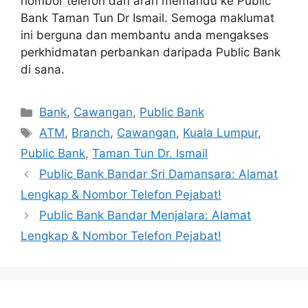
nombor telefon dan arah memandu ke Public
Bank Taman Tun Dr Ismail. Semoga maklumat
ini berguna dan membantu anda mengakses
perkhidmatan perbankan daripada Public Bank
di sana.
Categories
Bank
,
Cawangan
,
Public Bank
Tags
ATM
,
Branch
,
Cawangan
,
Kuala Lumpur
,
Public Bank
,
Taman Tun Dr. Ismail
Public Bank Bandar Sri Damansara: Alamat
Lengkap & Nombor Telefon Pejabat!
Public Bank Bandar Menjalara: Alamat
Lengkap & Nombor Telefon Pejabat!