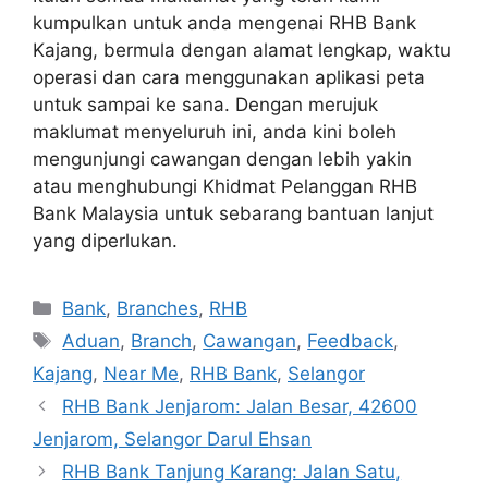
kumpulkan untuk anda mengenai RHB Bank
Kajang, bermula dengan alamat lengkap, waktu
operasi dan cara menggunakan aplikasi peta
untuk sampai ke sana. Dengan merujuk
maklumat menyeluruh ini, anda kini boleh
mengunjungi cawangan dengan lebih yakin
atau menghubungi Khidmat Pelanggan RHB
Bank Malaysia untuk sebarang bantuan lanjut
yang diperlukan.
Categories
Bank
,
Branches
,
RHB
Tags
Aduan
,
Branch
,
Cawangan
,
Feedback
,
Kajang
,
Near Me
,
RHB Bank
,
Selangor
RHB Bank Jenjarom: Jalan Besar, 42600
Jenjarom, Selangor Darul Ehsan
RHB Bank Tanjung Karang: Jalan Satu,