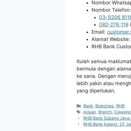
Nombor Whatsa
Nombor Telefon:
03-9206 811
082-276 118
(
Email:
customer.
Alamat Website
RHB Bank Custom
Itulah semua maklumat
bermula dengan alamat
ke sana. Dengan meruj
lebih yakin atau meng
yang diperlukan.
Categories
Bank
,
Branches
,
RHB
Tags
Aduan
,
Branch
,
Cawang
RHB Bank Subang Jaya: 
RHB Bank Kajang: 25 Jal