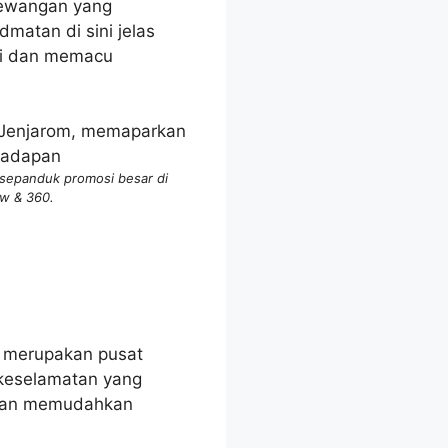
 kewangan yang
matan di sini jelas
ti dan memacu
 sepanduk promosi besar di
ew & 360.
m merupakan pusat
keselamatan yang
n dan memudahkan