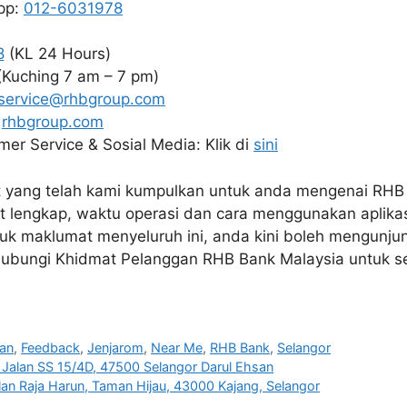
pp:
012-6031978
8
(KL 24 Hours)
Kuching 7 am – 7 pm)
service@rhbgroup.com
:
rhbgroup.com
er Service & Sosial Media: Klik di
sini
 yang telah kami kumpulkan untuk anda mengenai RHB
 lengkap, waktu operasi dan cara menggunakan aplikas
uk maklumat menyeluruh ini, anda kini boleh mengunj
hubungi Khidmat Pelanggan RHB Bank Malaysia untuk s
an
,
Feedback
,
Jenjarom
,
Near Me
,
RHB Bank
,
Selangor
Jalan SS 15/4D, 47500 Selangor Darul Ehsan
an Raja Harun, Taman Hijau, 43000 Kajang, Selangor