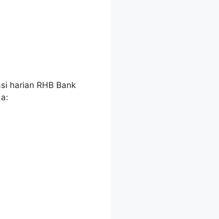
asi harian RHB Bank
da: