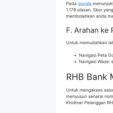
Pada
google
menunjukk
1.178 ulasan. Skor yan
membolehkan anda men
F. Arahan ke
Untuk memudahkan lalu
Navigasi Peta Goo
Navigasi Waze: si
RHB Bank M
Untuk mengakses salur
menyusun senarai nom
Khidmat Pelanggan RH