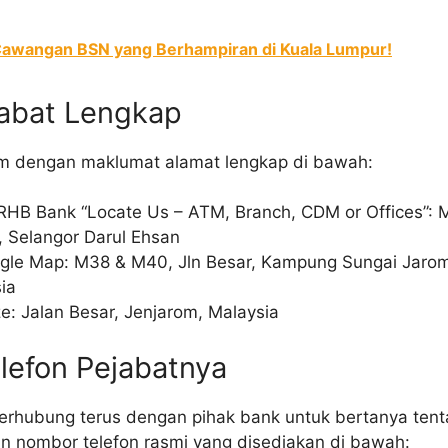
awangan BSN yang Berhampiran di Kuala Lumpur!
jabat Lengkap
om dengan maklumat alamat lengkap di bawah:
RHB Bank “Locate Us – ATM, Branch, CDM or Offices”: 
 Selangor Darul Ehsan
oogle Map: M38 & M40, Jln Besar, Kampung Sungai Jaro
ia
ze: Jalan Besar, Jenjarom, Malaysia
lefon Pejabatnya
berhubung terus dengan pihak bank untuk bertanya ten
an nombor telefon rasmi yang disediakan di bawah: