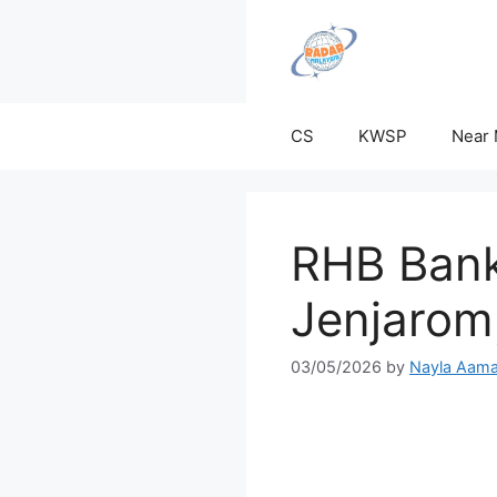
Skip
to
content
CS
KWSP
Near
RHB Bank
Jenjarom
03/05/2026
by
Nayla Aama