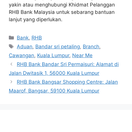
yakin atau menghubungi Khidmat Pelanggan
RHB Bank Malaysia untuk sebarang bantuan
lanjut yang diperlukan.
Categories
Bank
,
RHB
Tags
Aduan
,
Bandar sri petaling
,
Branch
,
Cawangan
,
Kuala Lumpur
,
Near Me
RHB Bank Bandar Sri Permaisuri: Alamat di
Jalan Dwitasik 1, 56000 Kuala Lumpur
RHB Bank Bangsar Shopping Centre: Jalan
Maarof, Bangsar, 59100 Kuala Lumpur