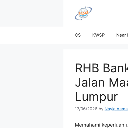
Skip
to
content
CS
KWSP
Near
RHB Bank
Jalan Ma
Lumpur
17/06/2026
by
Nayla Aama
Memahami keperluan un