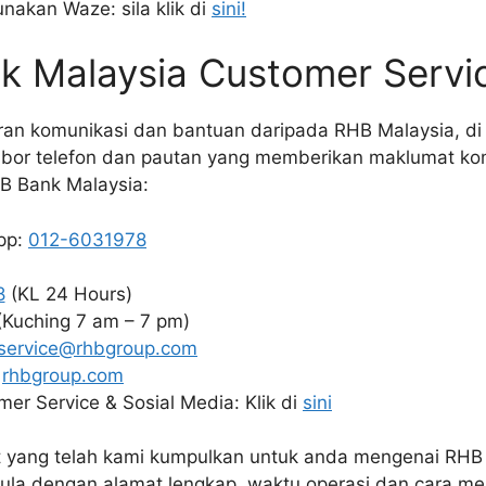
nakan Waze: sila klik di
sini!
k Malaysia Customer Servi
an komunikasi dan bantuan daripada RHB Malaysia, di 
bor telefon dan pautan yang memberikan maklumat ko
B Bank Malaysia:
pp:
012-6031978
8
(KL 24 Hours)
Kuching 7 am – 7 pm)
service@rhbgroup.com
:
rhbgroup.com
er Service & Sosial Media: Klik di
sini
t yang telah kami kumpulkan untuk anda mengenai RHB
ula dengan alamat lengkap, waktu operasi dan cara me