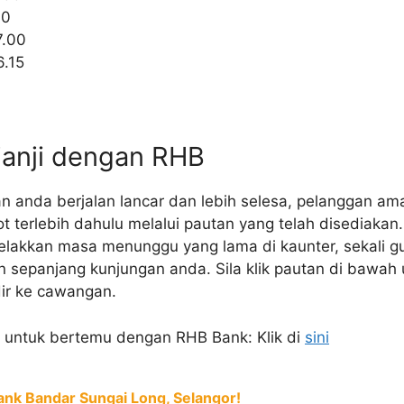
00
7.00
6.15
janji dengan RHB
n anda berjalan lancar dan lebih selesa, pelanggan am
terlebih dahulu melalui pautan yang telah disediakan.
kkan masa menunggu yang lama di kaunter, sekali gus
ien sepanjang kunjungan anda. Sila klik pautan di bawa
dir ke cawangan.
i untuk bertemu dengan RHB Bank: Klik di
sini
ank Bandar Sungai Long, Selangor!