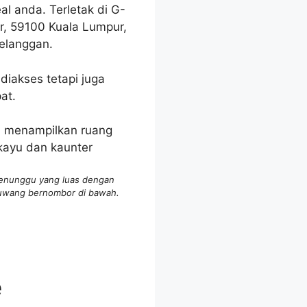
l anda. Terletak di G-
ar, 59100 Kuala Lumpur,
elanggan.
iakses tetapi juga
at.
enunggu yang luas dengan
ruwang bernombor di bawah.
e