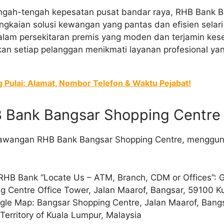
 tengah-tengah kepesatan pusat bandar raya, RHB Bank 
gkaian solusi kewangan yang pantas dan efisien selar
alam persekitaran premis yang moden dan terjamin kes
n setiap pelanggan menikmati layanan profesional yang
 Pulai: Alamat, Nombor Telefon & Waktu Pejabat!
B Bank Bangsar Shopping Centre
t cawangan RHB Bank Bangsar Shopping Centre, menggu
RHB Bank “Locate Us – ATM, Branch, CDM or Offices”: G
g Centre Office Tower, Jalan Maarof, Bangsar, 59100 K
ogle Map: Bangsar Shopping Centre, Jalan Maarof, Bang
Territory of Kuala Lumpur, Malaysia