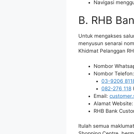
Navigasi menggu
B. RHB Ban
Untuk mengakses salur
menyusun senarai nom
Khidmat Pelanggan RH
Nombor Whatsa
Nombor Telefon:
03-9206 811
082-276 118
(
Email:
customer.
Alamat Website
RHB Bank Custom
Itulah semua makluma
Shopping Centre, berm