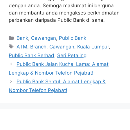
dengan anda. Semoga maklumat ini berguna
dan membantu anda mengakses perkhidmatan
perbankan daripada Public Bank di sana.
Categories
Bank
,
Cawangan
,
Public Bank
Tags
ATM
,
Branch
,
Cawangan
,
Kuala Lumpur
,
Public Bank Berhad
,
Seri Petaling
Public Bank Jalan Kuchai Lama: Alamat
Lengkap & Nombor Telefon Pejabat!
Public Bank Sentul: Alamat Lengkap &
Nombor Telefon Pejabat!