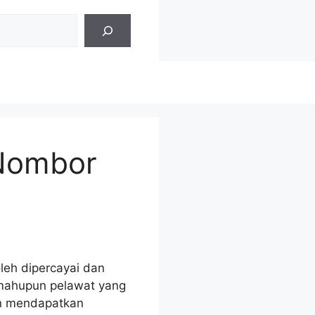
 Nombor
eh dipercayai dan
 mahupun pelawat yang
in mendapatkan