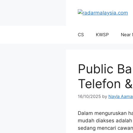
Skip
to
content
CS
KWSP
Near
Public B
Telefon &
16/10/2025
by
Nayla Aama
Dalam menguruskan hal
mudah diakses adalah
sedang mencari cawang