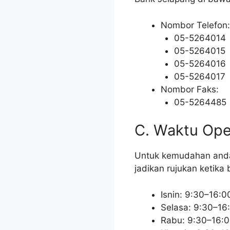
Nombor Telefon:
05-5264014
05-5264015
05-5264016
05-5264017
Nombor Faks:
05-5264485
C. Waktu Oper
Untuk kemudahan anda,
jadikan rujukan ketika
Isnin: 9:30–16:0
Selasa: 9:30–16
Rabu: 9:30–16: