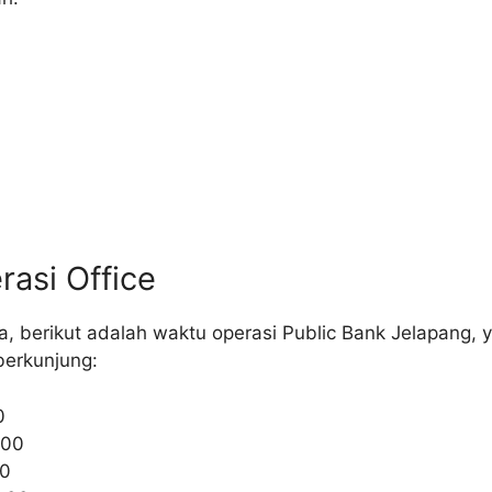
asi Office
 berikut adalah waktu operasi Public Bank Jelapang, 
 berkunjung:
0
:00
00