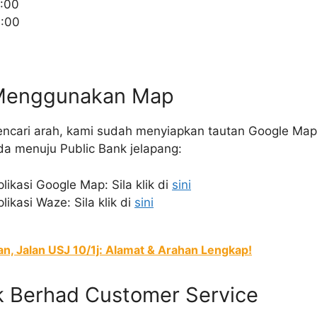
:00
6:00
 Menggunakan Map
encari arah, kami sudah menyiapkan tautan Google Ma
a menuju Public Bank jelapang:
kasi Google Map: Sila klik di
sini
kasi Waze: Sila klik di
sini
an, Jalan USJ 10/1j: Alamat & Arahan Lengkap!
nk Berhad Customer Service