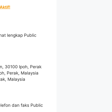
Aktif!
mat lengkap Public
in, 30100 Ipoh, Perak
oh, Perak, Malaysia
rak, Malaysia
efon dan faks Public