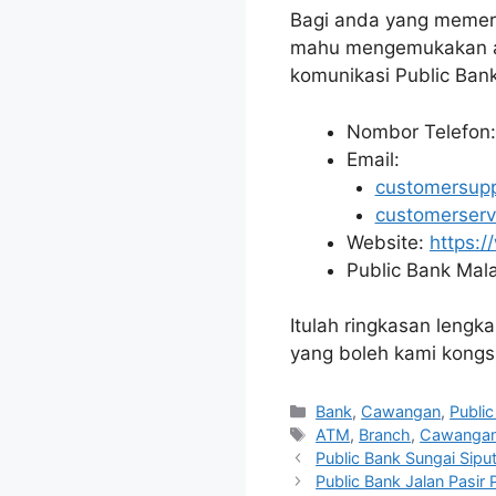
Bagi anda yang memerl
mahu mengemukakan ad
komunikasi Public Ban
Nombor Telefon
Email:
customersup
customerser
Website:
https:
Public Bank Mala
Itulah ringkasan lengk
yang boleh kami kongs
Categories
Bank
,
Cawangan
,
Publi
Tags
ATM
,
Branch
,
Cawanga
Public Bank Sungai Sipu
Public Bank Jalan Pasir