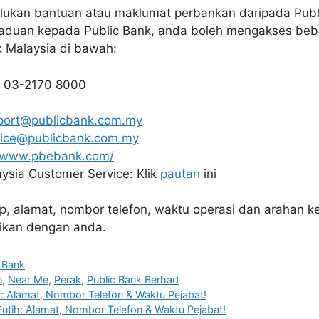
ukan bantuan atau maklumat perbankan daripada Publ
uan kepada Public Bank, anda boleh mengakses bebe
k Malaysia di bawah:
: 03-2170 8000
port@publicbank.com.my
vice@publicbank.com.my
//www.pbebank.com/
ysia Customer Service: Klik
pautan
ini
ap, alamat, nombor telefon, waktu operasi dan arahan k
ikan dengan anda.
c Bank
n
,
Near Me
,
Perak
,
Public Bank Berhad
t: Alamat, Nombor Telefon & Waktu Pejabat!
 Putih: Alamat, Nombor Telefon & Waktu Pejabat!