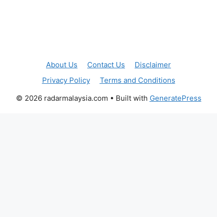
About Us
Contact Us
Disclaimer
Privacy Policy
Terms and Conditions
© 2026 radarmalaysia.com
• Built with
GeneratePress