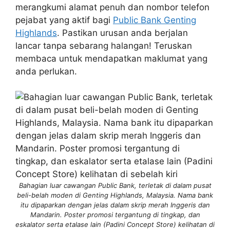
merangkumi alamat penuh dan nombor telefon
pejabat yang aktif bagi
Public Bank Genting
Highlands
. Pastikan urusan anda berjalan
lancar tanpa sebarang halangan! Teruskan
membaca untuk mendapatkan maklumat yang
anda perlukan.
Bahagian luar cawangan Public Bank, terletak di dalam pusat
beli-belah moden di Genting Highlands, Malaysia. Nama bank
itu dipaparkan dengan jelas dalam skrip merah Inggeris dan
Mandarin. Poster promosi tergantung di tingkap, dan
eskalator serta etalase lain (Padini Concept Store) kelihatan di