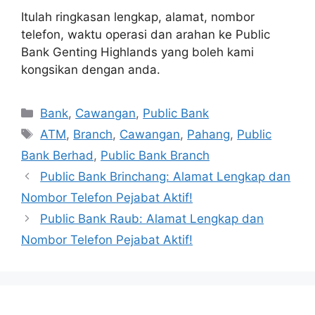
Itulah ringkasan lengkap, alamat, nombor
telefon, waktu operasi dan arahan ke Public
Bank Genting Highlands yang boleh kami
kongsikan dengan anda.
Categories
Bank
,
Cawangan
,
Public Bank
Tags
ATM
,
Branch
,
Cawangan
,
Pahang
,
Public
Bank Berhad
,
Public Bank Branch
Public Bank Brinchang: Alamat Lengkap dan
Nombor Telefon Pejabat Aktif!
Public Bank Raub: Alamat Lengkap dan
Nombor Telefon Pejabat Aktif!