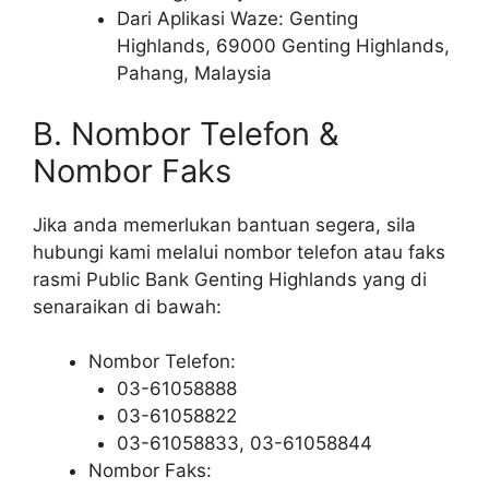
Dari Aplikasi Waze: Genting
Highlands, 69000 Genting Highlands,
Pahang, Malaysia
B. Nombor Telefon &
Nombor Faks
Jika anda memerlukan bantuan segera, sila
hubungi kami melalui nombor telefon atau faks
rasmi Public Bank Genting Highlands yang di
senaraikan di bawah:
Nombor Telefon:
03-61058888
03-61058822
03-61058833, 03-61058844
Nombor Faks: