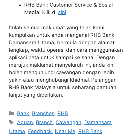
RHB Bank Customer Service & Sosial
Media: Klik di
sini
Itulah semua maklumat yang telah kami
kumpulkan untuk anda mengenai RHB Bank
Damansara Utama, bermula dengan alamat
lengkap, waktu operasi dan cara menggunakan
aplikasi peta untuk sampai ke sana. Dengan
merujuk maklumat menyeluruh ini, anda kini
boleh mengunjungi cawangan dengan lebih
yakin atau menghubungi Khidmat Pelanggan
RHB Bank Malaysia untuk sebarang bantuan
lanjut yang diperlukan.
Categories
Bank
,
Branches
,
RHB
Tags
Aduan
,
Branch
,
Cawangan
,
Damansara
Utama
,
Feedback
,
Near Me
,
RHB Bank