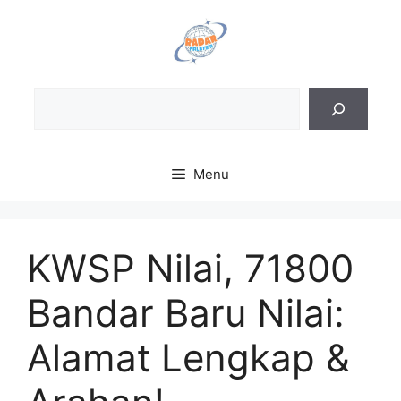
Skip
to
content
Sea
Menu
KWSP Nilai, 71800
Bandar Baru Nilai:
Alamat Lengkap &