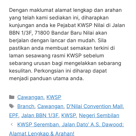
Dengan maklumat alamat lengkap dan arahan
yang telah kami sediakan ini, diharapkan
kunjungan anda ke Pejabat KWSP Nilai di Jalan
BBN 1/3F, 71800 Bandar Baru Nilai akan
berjalan dengan lancar dan mudah. Sila
pastikan anda membuat semakan terkini di
laman sesawang rasmi KWSP sebelum
sebarang urusan bagi mengelakkan sebarang
kesulitan. Perkongsian ini diharap dapat
menjadi panduan utama anda.
Categories
Cawangan
,
KWSP
Tags
Branch
,
Cawangan
,
D'Nilai Convention Mall
,
EPF
,
Jalan BBN 1/3F
,
KWSP
,
Negeri Sembilan
KWSP Seremban, Jalan Dato’ A.S. Dawood:
Alamat Lengkap & Arahan!