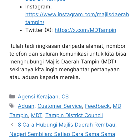
Instagram:
https://www.instagram.com/majlisdaerah
tampin/
Twitter (X):
https://x.com/MDTampin
Itulah tadi ringkasan daripada alamat, nombor
telefon dan saluran komunikasi untuk kita bisa
menghubungi Majlis Daerah Tampin (MDT)
sekiranya kita ingin menghantar pertanyaan
atau aduan kepada mereka.
Categories
Agensi Kerajaan
,
CS
Tags
Aduan
,
Customer Service
,
Feedback
,
MD
Tampin
,
MDT
,
Tampin District Council
8 Cara Hubungi Majlis Daerah Rembau,
Negeri Sembilan: Setiap Cara Sama Sama