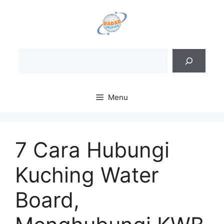
Skip
to
content
Sea
Menu
7 Cara Hubungi
Kuching Water
Board,