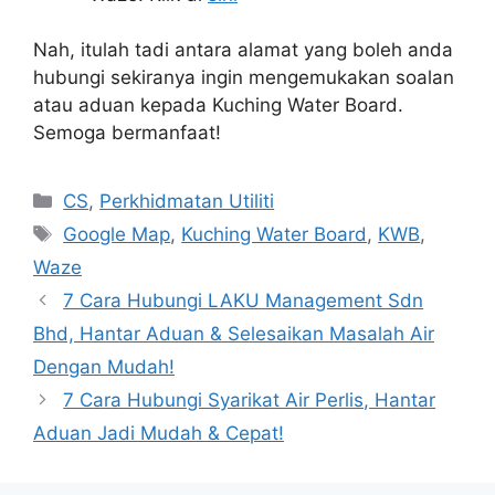
Nah, itulah tadi antara alamat yang boleh anda
hubungi sekiranya ingin mengemukakan soalan
atau aduan kepada Kuching Water Board.
Semoga bermanfaat!
Categories
CS
,
Perkhidmatan Utiliti
Tags
Google Map
,
Kuching Water Board
,
KWB
,
Waze
7 Cara Hubungi LAKU Management Sdn
Bhd, Hantar Aduan & Selesaikan Masalah Air
Dengan Mudah!
7 Cara Hubungi Syarikat Air Perlis, Hantar
Aduan Jadi Mudah & Cepat!