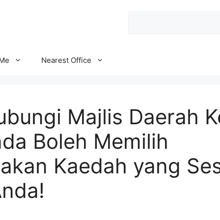
Search
 Me
Nearest Office
bungi Majlis Daerah K
nda Boleh Memilih
kan Kaedah yang Ses
nda!