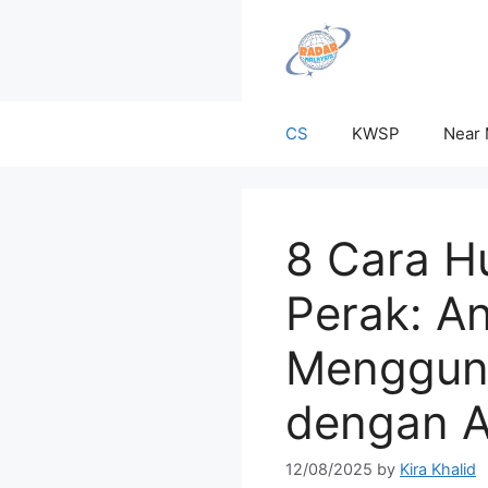
Skip
to
content
CS
KWSP
Near
8 Cara Hu
Perak: A
Mengguna
dengan A
12/08/2025
by
Kira Khalid