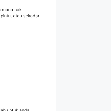
am mana nak
pintu, atau sekadar
udah untuk anda