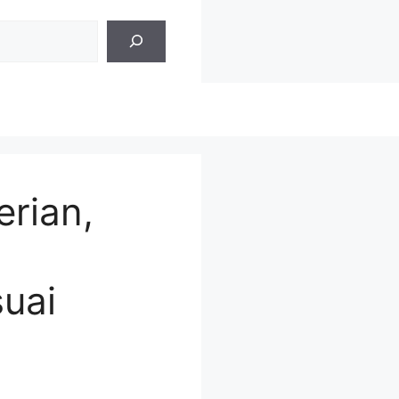
erian,
uai