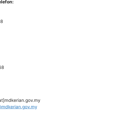
elefon:
28
68
at]mdkerian.gov.my
@mdkerian.gov.my