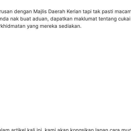
rusan dengan Majlis Daerah Kerian tapi tak pasti mac
da nak buat aduan, dapatkan maklumat tentang cukai 
rkhidmatan yang mereka sediakan.
lam artikel kali ini, kami akan kongsikan lapan cara m