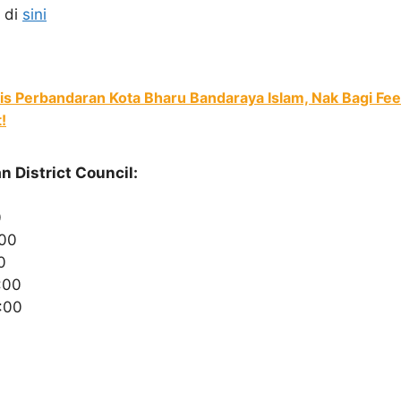
 di
sini
lis Perbandaran Kota Bharu Bandaraya Islam, Nak Bagi F
!
n District Council:
0
:00
0
:00
:00