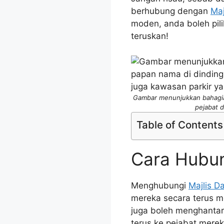
berhubung dengan
Maj
moden, anda boleh pili
teruskan!
Gambar menunjukkan bahagian
pejabat d
Table of Contents
Cara Hubun
Menghubungi
Majlis D
mereka secara terus mel
juga boleh menghantar 
terus ke pejabat merek