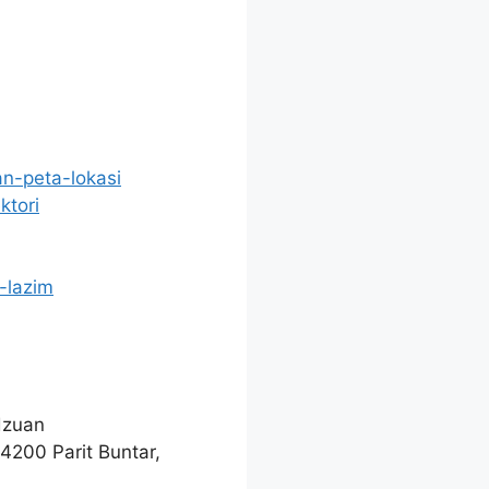
n-peta-lokasi
ktori
-lazim
dzuan
200 Parit Buntar,