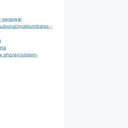
i-pegawai
/hubungi/maklumbalas,-
m
eta
x.php/en/sistem-