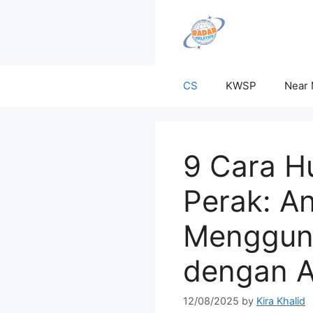
Skip
to
content
CS
KWSP
Near
9 Cara Hu
Perak: A
Mengguna
dengan A
12/08/2025
by
Kira Khalid