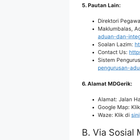
5. Pautan Lain:
Direktori Pegawa
Maklumbalas, Ad
aduan-dan-integr
Soalan Lazim:
h
Contact Us:
http
Sistem Penguru
pengurusan-ad
6. Alamat MDGerik:
Alamat: Jalan Ha
Google Map: Klik
Waze: Klik di
sini
B. Via Sosia