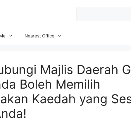
Search
 Me
Nearest Office
bungi Majlis Daerah G
nda Boleh Memilih
kan Kaedah yang Ses
nda!