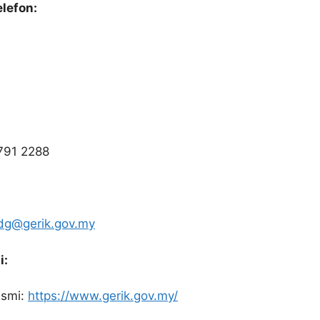
elefon:
-791 2288
g@gerik.gov.my
i:
asmi:
https://www.gerik.gov.my/