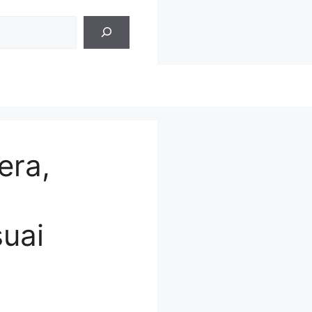
era,
uai