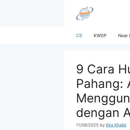
Skip
to
content
CS
KWSP
Near
9 Cara H
Pahang: 
Mengguna
dengan A
11/08/2025
by
Kira Khalid