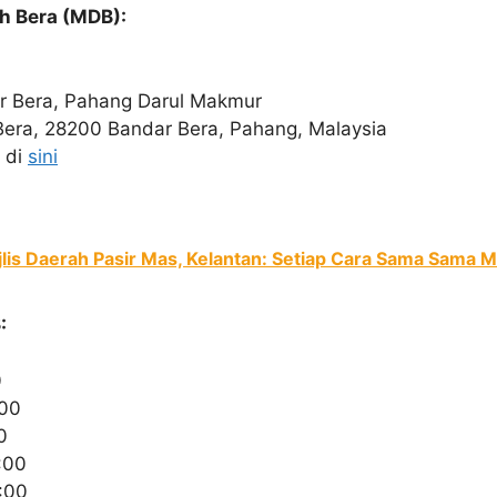
ah Bera (MDB):
 Bera, Pahang Darul Makmur
era, 28200 Bandar Bera, Pahang, Malaysia
 di
sini
lis Daerah Pasir Mas, Kelantan: Setiap Cara Sama Sama 
:
0
:00
0
:00
:00