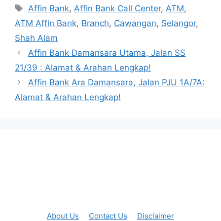
Tags
Affin Bank
,
Affin Bank Call Center
,
ATM
,
ATM Affin Bank
,
Branch
,
Cawangan
,
Selangor
,
Shah Alam
Affin Bank Damansara Utama, Jalan SS
21/39 : Alamat & Arahan Lengkap!
Affin Bank Ara Damansara, Jalan PJU 1A/7A:
Alamat & Arahan Lengkap!
About Us
Contact Us
Disclaimer