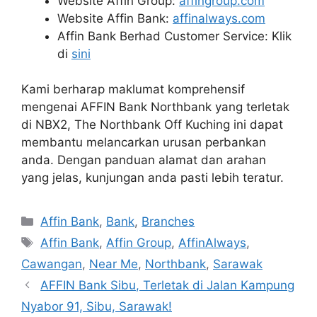
Website Affin Group:
affingroup.com
Website Affin Bank:
affinalways.com
Affin Bank Berhad Customer Service: Klik
di
sini
Kami berharap maklumat komprehensif
mengenai AFFIN Bank Northbank yang terletak
di NBX2, The Northbank Off Kuching ini dapat
membantu melancarkan urusan perbankan
anda. Dengan panduan alamat dan arahan
yang jelas, kunjungan anda pasti lebih teratur.
Categories
Affin Bank
,
Bank
,
Branches
Tags
Affin Bank
,
Affin Group
,
AffinAlways
,
Cawangan
,
Near Me
,
Northbank
,
Sarawak
AFFIN Bank Sibu, Terletak di Jalan Kampung
Nyabor 91, Sibu, Sarawak!