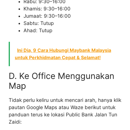
Rabu: 9:30–16:00
Khamis: 9:30–16:00
Jumaat: 9:30–16:00
Sabtu: Tutup
Ahad: Tutup
Ini Dia, 9 Cara Hubungi Maybank Malaysia
untuk Perkhidmatan Cepat & Selamat!
D. Ke Office Menggunakan
Map
Tidak perlu keliru untuk mencari arah, hanya klik
pautan Google Maps atau Waze berikut untuk
panduan terus ke lokasi Public Bank Jalan Tun
Zaidi: