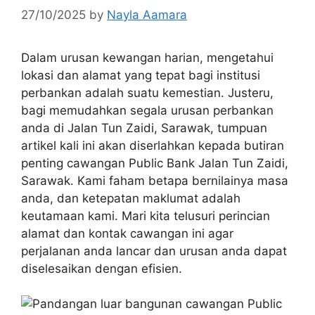
27/10/2025
by
Nayla Aamara
Dalam urusan kewangan harian, mengetahui
lokasi dan alamat yang tepat bagi institusi
perbankan adalah suatu kemestian. Justeru,
bagi memudahkan segala urusan perbankan
anda di Jalan Tun Zaidi, Sarawak, tumpuan
artikel kali ini akan diserlahkan kepada butiran
penting cawangan Public Bank Jalan Tun Zaidi,
Sarawak. Kami faham betapa bernilainya masa
anda, dan ketepatan maklumat adalah
keutamaan kami. Mari kita telusuri perincian
alamat dan kontak cawangan ini agar
perjalanan anda lancar dan urusan anda dapat
diselesaikan dengan efisien.