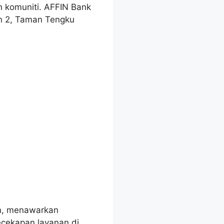
 komuniti. AFFIN Bank
an 2, Taman Tengku
an, menawarkan
ecekapan layanan di