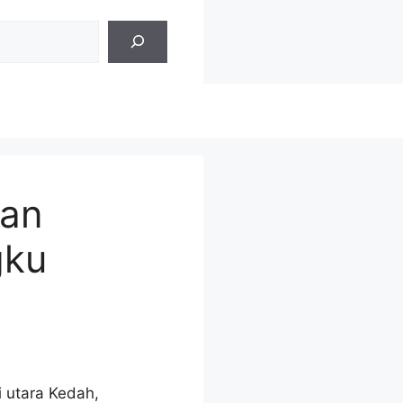
lan
gku
 utara Kedah,