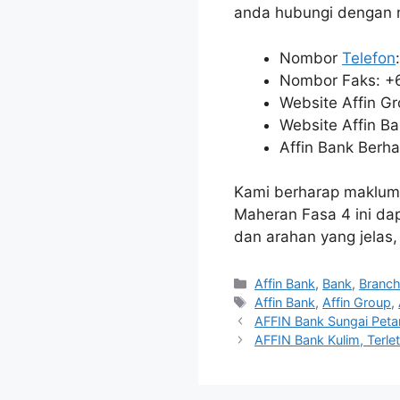
anda hubungi dengan
Nombor
Telefon
Nombor Faks: +
Website Affin G
Website Affin B
Affin Bank Berha
Kami berharap makluma
Maheran Fasa 4 ini d
dan arahan yang jelas, 
Categories
Affin Bank
,
Bank
,
Branc
Tags
Affin Bank
,
Affin Group
,
AFFIN Bank Sungai Petani
AFFIN Bank Kulim, Terle