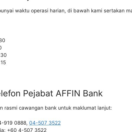
unyai waktu operasi harian, di bawah kami sertakan m
0
:30
0
:30
:15
lefon Pejabat AFFIN Bank
n rasmi cawangan bank untuk maklumat lanjut:
04-919 0888,
04-507 3522
sia: +60 4-507 3522