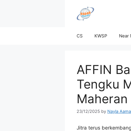
Skip
to
content
CS
KWSP
Near
AFFIN Ban
Tengku M
Maheran 
23/12/2025
by
Nayla Aama
Jitra terus berkemban