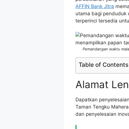
AFFIN Bank Jitra
memast
utama bagi penduduk di
terperinci tersedia unt
Pemandangan waktu malam 
Table of Contents
Alamat Len
Dapatkan penyelesaian
Taman Tengku Maheran
dan penyelesaian inov