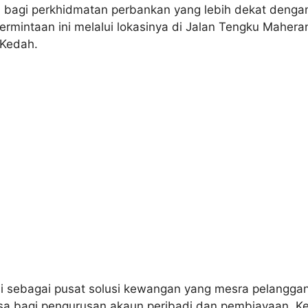
bagi perkhidmatan perbankan yang lebih dekat dengan
ermintaan ini melalui lokasinya di Jalan Tengku Maher
 Kedah.
i sebagai pusat solusi kewangan yang mesra pelangg
esa bagi pengurusan akaun peribadi dan pembiayaan. K