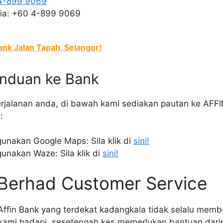
4-899 9069
sia: +60 4-899 9069
ank Jalan Tapah, Selangor!
nduan ke Bank
alanan anda, di bawah kami sediakan pautan ke AFFI
:
unakan Google Maps: Sila klik di
sini!
unakan Waze: Sila klik di
sini!
 Berhad Customer Service
ffin Bank yang terdekat kadangkala tidak selalu memb
ami hadapi, sesetengah kes memerlukan bantuan darip