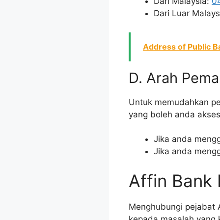
Dari Malaysia:
0
Dari Luar Malay
Address of Public B
D. Arah Pema
Untuk memudahkan perj
yang boleh anda akses
Jika anda mengg
Jika anda mengg
Affin Bank
Menghubungi pejabat A
kepada masalah yang k