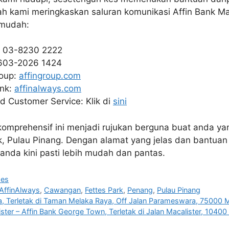
ah kami meringkaskan saluran komunikasi Affin Bank Ma
 mudah:
: 03-8230 2222
603-2026 1424
roup:
affingroup.com
ank:
affinalways.com
d Customer Service: Klik di
sini
omprehensif ini menjadi rujukan berguna buat anda yan
k, Pulau Pinang. Dengan alamat yang jelas dan bantu
anda kini pasti lebih mudah dan pantas.
hes
AffinAlways
,
Cawangan
,
Fettes Park
,
Penang
,
Pulau Pinang
, Terletak di Taman Melaka Raya, Off Jalan Parameswara, 75000 M
ster – Affin Bank George Town, Terletak di Jalan Macalister, 10400