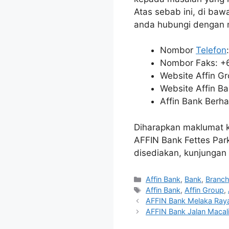
Atas sebab ini, di baw
anda hubungi dengan
Nombor
Telefon
Nombor Faks: +
Website Affin G
Website Affin B
Affin Bank Berha
Diharapkan maklumat k
AFFIN Bank Fettes Par
disediakan, kunjungan 
Categories
Affin Bank
,
Bank
,
Branc
Tags
Affin Bank
,
Affin Group
,
AFFIN Bank Melaka Raya
AFFIN Bank Jalan Macali