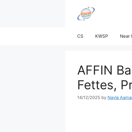
Skip
to
content
CS
KWSP
Near
AFFIN Ban
Fettes, P
14/12/2025
by
Nayla Aama