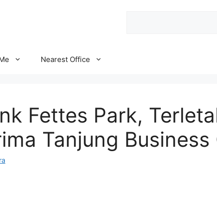
Search
 Me
Nearest Office
k Fettes Park, Terleta
rima Tanjung Business 
ra