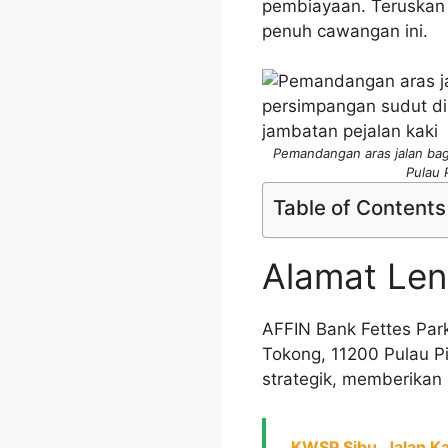
pembiayaan. Teruskan 
penuh cawangan ini.
Pemandangan aras jalan bagi
Pulau 
Table of Contents
Alamat Len
AFFIN Bank Fettes Park
Tokong, 11200 Pulau P
strategik, memberikan
KWSP Sibu, Jalan K