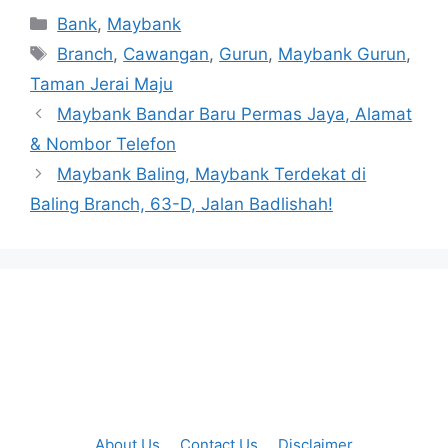
Categories
Bank
,
Maybank
Tags
Branch
,
Cawangan
,
Gurun
,
Maybank Gurun
,
Taman Jerai Maju
Maybank Bandar Baru Permas Jaya, Alamat
& Nombor Telefon
Maybank Baling, Maybank Terdekat di
Baling Branch, 63-D, Jalan Badlishah!
About Us
Contact Us
Disclaimer