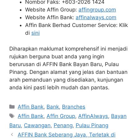
Nombor Faks: +603-2026 1424
Website Affin Group:
affingroup.com
Website Affin Bank:
affinalways.com
Affin Bank Berhad Customer Service: Klik
di
sini
Diharapkan maklumat komprehensif ini menjadi
rujukan berguna buat anda yang ingin
berurusan di AFFIN Bank Bayan Baru, Pulau
Pinang. Dengan alamat yang jelas dan bantuan
arah pemanduan yang disediakan, kunjungan
anda kini pasti lebih mudah dan pantas.
Categories
Affin Bank
,
Bank
,
Branches
Tags
Affin Bank
,
Affin Group
,
AffinAlways
,
Bayan
Baru
,
Cawangan
,
Penang
,
Pulau Pinang
AFFIN Bank Seberang Jaya, Terletak di