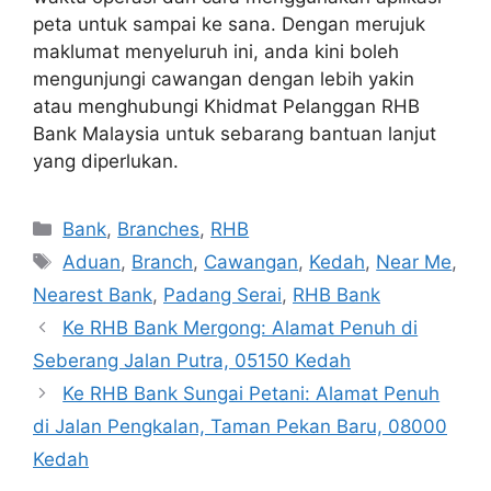
peta untuk sampai ke sana. Dengan merujuk
maklumat menyeluruh ini, anda kini boleh
mengunjungi cawangan dengan lebih yakin
atau menghubungi Khidmat Pelanggan RHB
Bank Malaysia untuk sebarang bantuan lanjut
yang diperlukan.
Categories
Bank
,
Branches
,
RHB
Tags
Aduan
,
Branch
,
Cawangan
,
Kedah
,
Near Me
,
Nearest Bank
,
Padang Serai
,
RHB Bank
Ke RHB Bank Mergong: Alamat Penuh di
Seberang Jalan Putra, 05150 Kedah
Ke RHB Bank Sungai Petani: Alamat Penuh
di Jalan Pengkalan, Taman Pekan Baru, 08000
Kedah