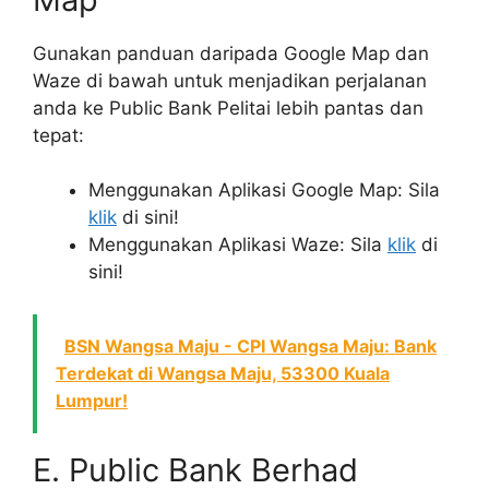
Gunakan panduan daripada Google Map dan
Waze di bawah untuk menjadikan perjalanan
anda ke Public Bank Pelitai lebih pantas dan
tepat:
Menggunakan Aplikasi Google Map: Sila
klik
di sini!
Menggunakan Aplikasi Waze: Sila
klik
di
sini!
BSN Wangsa Maju - CPI Wangsa Maju: Bank
Terdekat di Wangsa Maju, 53300 Kuala
Lumpur!
E. Public Bank Berhad