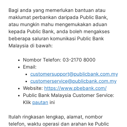
Bagi anda yang memerlukan bantuan atau
maklumat perbankan daripada Public Bank,
atau mungkin mahu mengemukakan aduan
kepada Public Bank, anda boleh mengakses
beberapa saluran komunikasi Public Bank
Malaysia di bawah:
Nombor Telefon: 03-2170 8000
Email:
customersupport@publicbank.com.my
customerservice@publicbank.com.my
Website:
https://www.pbebank.com/
Public Bank Malaysia Customer Service:
Klik
pautan
ini
Itulah ringkasan lengkap, alamat, nombor
telefon, waktu operasi dan arahan ke Public