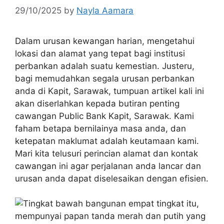
29/10/2025
by
Nayla Aamara
Dalam urusan kewangan harian, mengetahui
lokasi dan alamat yang tepat bagi institusi
perbankan adalah suatu kemestian. Justeru,
bagi memudahkan segala urusan perbankan
anda di Kapit, Sarawak, tumpuan artikel kali ini
akan diserlahkan kepada butiran penting
cawangan Public Bank Kapit, Sarawak. Kami
faham betapa bernilainya masa anda, dan
ketepatan maklumat adalah keutamaan kami.
Mari kita telusuri perincian alamat dan kontak
cawangan ini agar perjalanan anda lancar dan
urusan anda dapat diselesaikan dengan efisien.