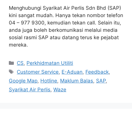
Menghubungi Syarikat Air Perlis Sdn Bhd (SAP)
kini sangat mudah. Hanya tekan nombor telefon
04 – 977 9300, kemudian tekan call. Selain itu,
anda juga boleh berkomunikasi melalui media
sosial rasmi SAP atau datang terus ke pejabat
mereka.
Categories
CS
,
Perkhidmatan Utiliti
Tags
Customer Service
,
E-Aduan
,
Feedback
,
Google Map
,
Hotline
,
Maklum Balas
,
SAP
,
Syarikat Air Perlis
,
Waze