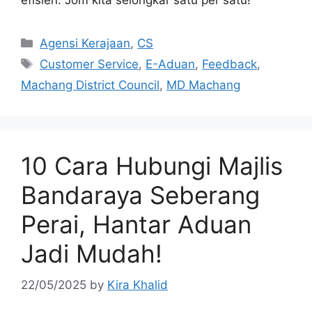
efisien. Jom kita selongkar satu per satu!
Categories
Agensi Kerajaan
,
CS
Tags
Customer Service
,
E-Aduan
,
Feedback
,
Machang District Council
,
MD Machang
10 Cara Hubungi Majlis
Bandaraya Seberang
Perai, Hantar Aduan
Jadi Mudah!
22/05/2025
by
Kira Khalid