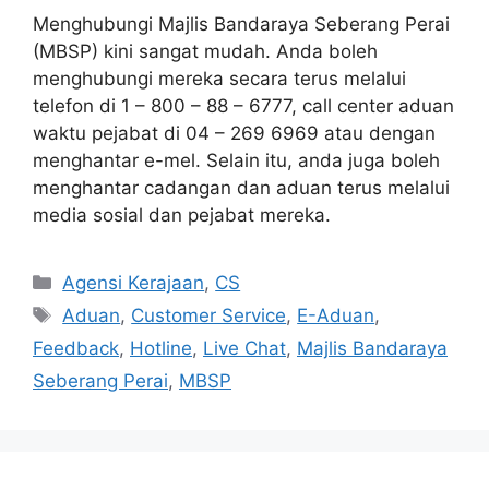
Menghubungi Majlis Bandaraya Seberang Perai
(MBSP) kini sangat mudah. Anda boleh
menghubungi mereka secara terus melalui
telefon di 1 – 800 – 88 – 6777, call center aduan
waktu pejabat di 04 – 269 6969 atau dengan
menghantar e-mel. Selain itu, anda juga boleh
menghantar cadangan dan aduan terus melalui
media sosial dan pejabat mereka.
Categories
Agensi Kerajaan
,
CS
Tags
Aduan
,
Customer Service
,
E-Aduan
,
Feedback
,
Hotline
,
Live Chat
,
Majlis Bandaraya
Seberang Perai
,
MBSP