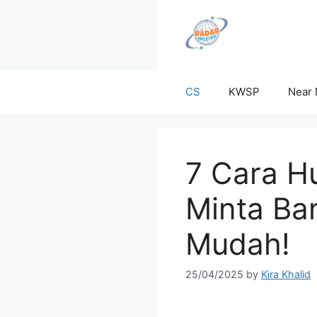
Skip
to
content
CS
KWSP
Near
7 Cara H
Minta Ba
Mudah!
25/04/2025
by
Kira Khalid