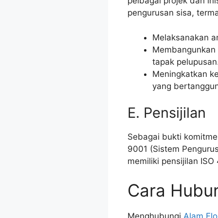
pelbagai projek dan in
pengurusan sisa, term
Melaksanakan am
Membangunkan pe
tapak pelupusan
Meningkatkan ke
yang bertanggu
E. Pensijilan
Sebagai bukti komitmen
9001 (Sistem Pengurusa
memiliki pensijilan IS
Cara Hubun
Menghubungi
Alam Fl