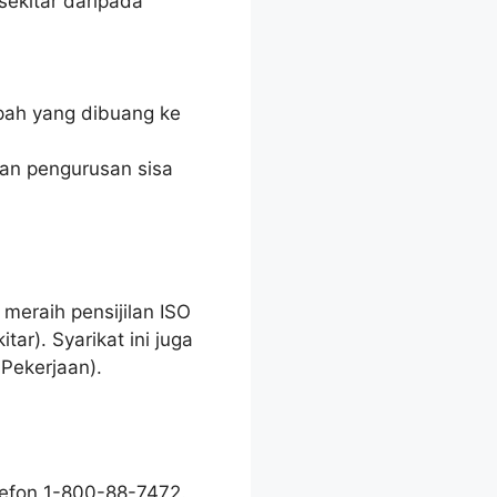
sekitar daripada
pah yang dibuang ke
an pengurusan sisa
 meraih pensijilan ISO
ar). Syarikat ini juga
Pekerjaan).
lefon 1-800-88-7472.