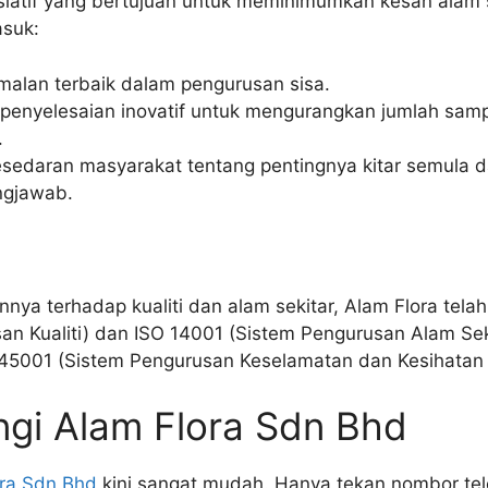
isiatif yang bertujuan untuk meminimumkan kesan alam 
asuk:
alan terbaik dalam pengurusan sisa.
nyelesaian inovatif untuk mengurangkan jumlah sam
.
sedaran masyarakat tentang pentingnya kitar semula d
ngjawab.
nya terhadap kualiti dan alam sekitar, Alam Flora telah
n Kualiti) dan ISO 14001 (Sistem Pengurusan Alam Sekit
O 45001 (Sistem Pengurusan Keselamatan dan Kesihatan 
gi Alam Flora Sdn Bhd
ora Sdn Bhd
kini sangat mudah. Hanya tekan nombor te