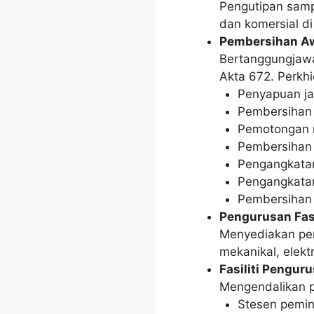
Pengutipan samp
dan komersial di
Pembersihan A
Bertanggungjawa
Akta 672. Perkh
Penyapuan ja
Pembersihan
Pemotongan 
Pembersihan 
Pengangkata
Pengangkata
Pembersihan
Pengurusan Fasi
Menyediakan per
mekanikal, elektri
Fasiliti Penguru
Mengendalikan pe
Stesen pemi