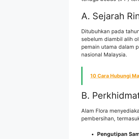
A. Sejarah Ri
Ditubuhkan pada tahu
sebelum diambil alih o
pemain utama dalam p
nasional Malaysia.
10 Cara Hubungi Maj
B. Perkhidma
Alam Flora menyediaka
pembersihan, termasu
Pengutipan Sa