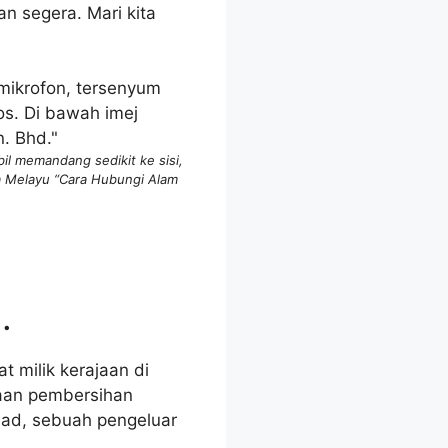
n segera. Mari kita
l memandang sedikit ke sisi,
sa Melayu “Cara Hubungi Alam
.
t milik kerajaan di
taan pembersihan
had, sebuah pengeluar