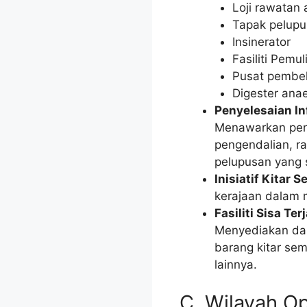
Loji rawatan a
Tapak pelupus
Insinerator
Fasiliti Pemu
Pusat pembel
Digester ana
Penyelesaian In
Menawarkan peny
pengendalian, r
pelupusan yang 
Inisiatif Kitar 
kerajaan dalam 
Fasiliti Sisa Ter
Menyediakan dan
barang kitar se
lainnya.
C. Wilayah Op