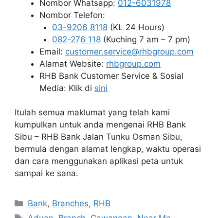
Nombor Whatsapp:
012-6031978
Nombor Telefon:
03-9206 8118
(KL 24 Hours)
082-276 118
(Kuching 7 am – 7 pm)
Email:
customer.service@rhbgroup.com
Alamat Website:
rhbgroup.com
RHB Bank Customer Service & Sosial
Media: Klik di
sini
Itulah semua maklumat yang telah kami
kumpulkan untuk anda mengenai RHB Bank
Sibu – RHB Bank Jalan Tunku Osman Sibu,
bermula dengan alamat lengkap, waktu operasi
dan cara menggunakan aplikasi peta untuk
sampai ke sana.
Categories
Bank
,
Branches
,
RHB
Tags