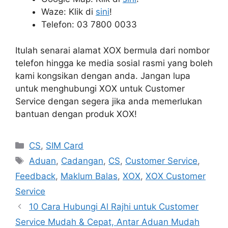
Waze: Klik di
sini
!
Telefon: 03 7800 0033
Itulah senarai alamat XOX bermula dari nombor
telefon hingga ke media sosial rasmi yang boleh
kami kongsikan dengan anda. Jangan lupa
untuk menghubungi XOX untuk Customer
Service dengan segera jika anda memerlukan
bantuan dengan produk XOX!
Categories
CS
,
SIM Card
Tags
Aduan
,
Cadangan
,
CS
,
Customer Service
,
Feedback
,
Maklum Balas
,
XOX
,
XOX Customer
Service
10 Cara Hubungi Al Rajhi untuk Customer
Service Mudah & Cepat, Antar Aduan Mudah