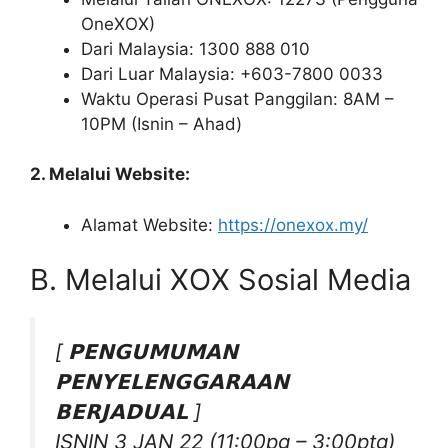
OneXOX)
Dari Malaysia: 1300 888 010
Dari Luar Malaysia: +603-7800 0033
Waktu Operasi Pusat Panggilan: 8AM –
10PM (Isnin – Ahad)
2. Melalui Website:
Alamat Website:
https://onexox.my/
B. Melalui XOX Sosial Media
[ 𝗣𝗘𝗡𝗚𝗨𝗠𝗨𝗠𝗔𝗡
𝗣𝗘𝗡𝗬𝗘𝗟𝗘𝗡𝗚𝗚𝗔𝗥𝗔𝗔𝗡
𝗕𝗘𝗥𝗝𝗔𝗗𝗨𝗔𝗟 ]
ISNIN 3 JAN 22 (11:00pg – 3:00ptg)