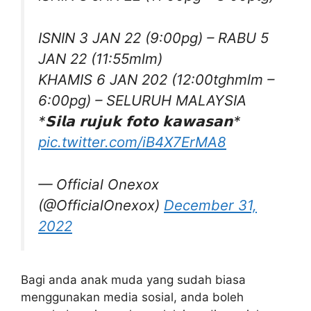
ISNIN 3 JAN 22 (9:00pg) – RABU 5
JAN 22 (11:55mlm)
KHAMIS 6 JAN 202 (12:00tghmlm –
6:00pg) – SELURUH MALAYSIA
*𝗦𝗶𝗹𝗮 𝗿𝘂𝗷𝘂𝗸 𝗳𝗼𝘁𝗼 𝗸𝗮𝘄𝗮𝘀𝗮𝗻*
pic.twitter.com/iB4X7ErMA8
— Official Onexox
(@OfficialOnexox)
December 31,
2022
Bagi anda anak muda yang sudah biasa
menggunakan media sosial, anda boleh