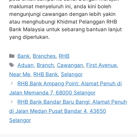
maklumat menyeluruh ini, anda kini boleh
mengunjungi cawangan dengan lebih yakin
atau menghubungi Khidmat Pelanggan RHB
Bank Malaysia untuk sebarang bantuan lanjut
yang diperlukan.
Categories
Bank
,
Branches
,
RHB
Tags
Aduan
,
Branch
,
Cawangan
,
First Avenue
,
Near Me
,
RHB Bank
,
Selangor
RHB Bank Ampang Point: Alamat Penuh di
Jalan Memanda 7, 68000 Selangor
RHB Bank Bandar Baru Bangi: Alamat Penuh
di Jalan Medan Pusat Bandar 4, 43650
Selangor