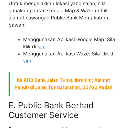
Untuk mengelakkan lokasi yang salah, sila
gunakan pautan Google Map & Waze untuk
alamat cawangan Public Bank Mentakab di
bawah:
Menggunakan Aplikasi Google Map: Sila
klik di
sini
Menggunakan Aplikasi Waze: Sila klik di
sini
Ke RHB Bank Jalan Tunku Ibrahim: Alamat
Penuh di Jalan Tunku Ibrahim, 05700 Kedah
E. Public Bank Berhad
Customer Service