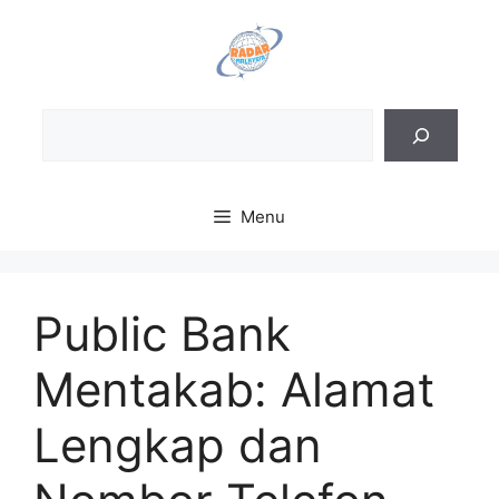
Skip
to
content
Sea
Menu
Public Bank
Mentakab: Alamat
Lengkap dan