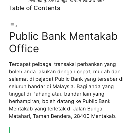
mendung. Sc: Google Street View & 360.
Table of Contents
Public Bank Mentakab
Office
Terdapat pelbagai transaksi perbankan yang
boleh anda lakukan dengan cepat, mudah dan
selamat di pejabat Public Bank yang tersebar di
seluruh bandar di Malaysia. Bagi anda yang
tinggal di Pahang atau bandar lain yang
berhampiran, boleh datang ke Public Bank
Mentakab yang terletak di Jalan Bunga
Matahari, Taman Bendera, 28400 Mentakab.