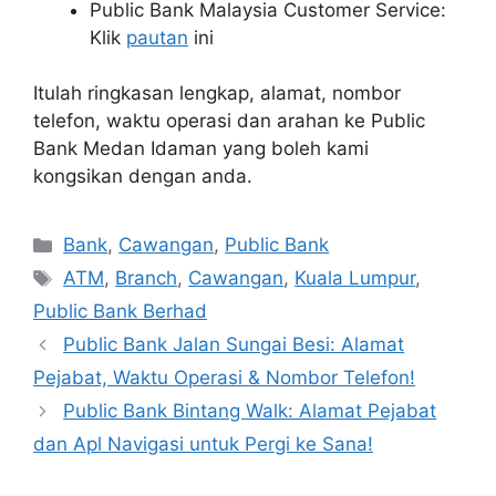
Public Bank Malaysia Customer Service:
Klik
pautan
ini
Itulah ringkasan lengkap, alamat, nombor
telefon, waktu operasi dan arahan ke Public
Bank Medan Idaman yang boleh kami
kongsikan dengan anda.
Categories
Bank
,
Cawangan
,
Public Bank
Tags
ATM
,
Branch
,
Cawangan
,
Kuala Lumpur
,
Public Bank Berhad
Public Bank Jalan Sungai Besi: Alamat
Pejabat, Waktu Operasi & Nombor Telefon!
Public Bank Bintang Walk: Alamat Pejabat
dan Apl Navigasi untuk Pergi ke Sana!