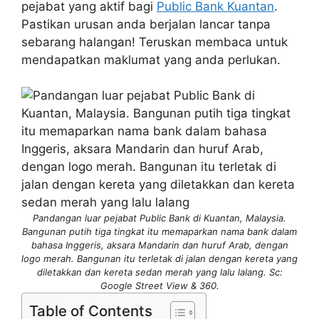
pejabat yang aktif bagi
Public Bank Kuantan
.
Pastikan urusan anda berjalan lancar tanpa
sebarang halangan! Teruskan membaca untuk
mendapatkan maklumat yang anda perlukan.
Pandangan luar pejabat Public Bank di Kuantan, Malaysia.
Bangunan putih tiga tingkat itu memaparkan nama bank dalam
bahasa Inggeris, aksara Mandarin dan huruf Arab, dengan
logo merah. Bangunan itu terletak di jalan dengan kereta yang
diletakkan dan kereta sedan merah yang lalu lalang. Sc:
Google Street View & 360.
Table of Contents