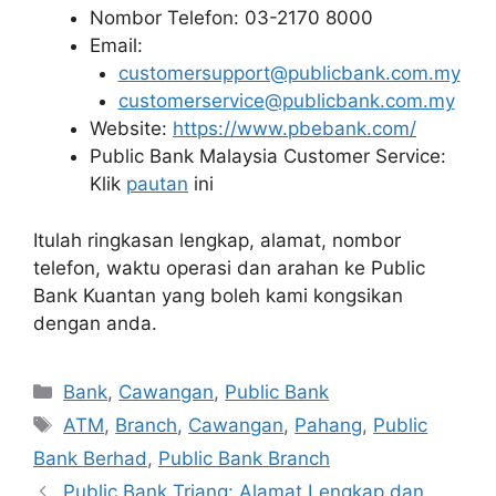
Nombor Telefon: 03-2170 8000
Email:
customersupport@publicbank.com.my
customerservice@publicbank.com.my
Website:
https://www.pbebank.com/
Public Bank Malaysia Customer Service:
Klik
pautan
ini
Itulah ringkasan lengkap, alamat, nombor
telefon, waktu operasi dan arahan ke Public
Bank Kuantan yang boleh kami kongsikan
dengan anda.
Categories
Bank
,
Cawangan
,
Public Bank
Tags
ATM
,
Branch
,
Cawangan
,
Pahang
,
Public
Bank Berhad
,
Public Bank Branch
Public Bank Triang: Alamat Lengkap dan