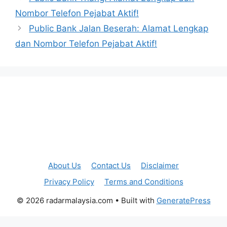
Nombor Telefon Pejabat Aktif!
Public Bank Jalan Beserah: Alamat Lengkap
dan Nombor Telefon Pejabat Aktif!
About Us
Contact Us
Disclaimer
Privacy Policy
Terms and Conditions
© 2026 radarmalaysia.com
• Built with
GeneratePress