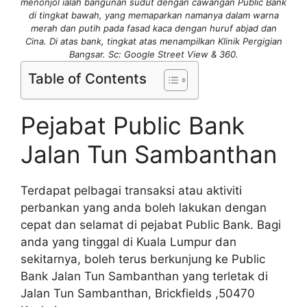
menonjol ialah bangunan sudut dengan cawangan Public Bank
di tingkat bawah, yang memaparkan namanya dalam warna
merah dan putih pada fasad kaca dengan huruf abjad dan
Cina. Di atas bank, tingkat atas menampilkan Klinik Pergigian
Bangsar. Sc: Google Street View & 360.
Table of Contents
Pejabat Public Bank
Jalan Tun Sambanthan
Terdapat pelbagai transaksi atau aktiviti
perbankan yang anda boleh lakukan dengan
cepat dan selamat di pejabat Public Bank. Bagi
anda yang tinggal di Kuala Lumpur dan
sekitarnya, boleh terus berkunjung ke Public
Bank Jalan Tun Sambanthan yang terletak di
Jalan Tun Sambanthan, Brickfields ,50470