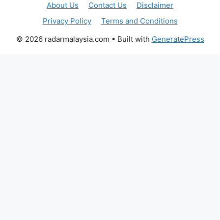
About Us
Contact Us
Disclaimer
Privacy Policy
Terms and Conditions
© 2026 radarmalaysia.com
• Built with
GeneratePress