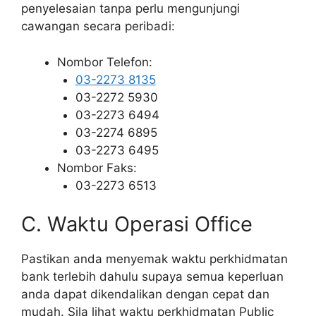
penyelesaian tanpa perlu mengunjungi
cawangan secara peribadi:
Nombor Telefon:
03-2273 8135
03-2272 5930
03-2273 6494
03-2274 6895
03-2273 6495
Nombor Faks:
03-2273 6513
C. Waktu Operasi Office
Pastikan anda menyemak waktu perkhidmatan
bank terlebih dahulu supaya semua keperluan
anda dapat dikendalikan dengan cepat dan
mudah. Sila lihat waktu perkhidmatan Public