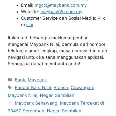
Email:
mgcc@maybank.com.my
Website:
maybank2u.com.my
Customer Service dan Sosial Media: Klik
di
sini
Itulah tadi beberapa maklumat penting
mengenai Maybank Nilai, bermula dari nombor
telefon, alamat lengkap, masa operasi dan arah
navigasi untuk ke sana menggunakan aplikasi.
Semoga ia dapat membantu anda!
Categories
Bank
,
Maybank
Tags
Bandar Baru Nilai
,
Branch
,
Cawangan
,
Maybank Nilai
,
Negeri Sembilan
Maybank Senawang, Maybank Terdekat di
70450 Seremban, Negeri Sembilan!