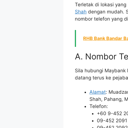
Terletak di lokasi yan
Shah
dengan mudah. Se
nombor telefon yang d
RHB Bank Bandar B
A. Nombor Te
Sila hubungi Maybank
datang terus ke pejaba
Alamat
: Muadza
Shah, Pahang, M
Telefon:
+60 9-452 2
09-452 2091
09-452 2092