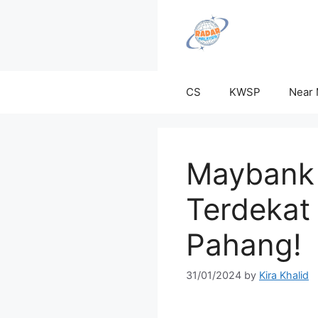
Skip
to
content
CS
KWSP
Near
Maybank
Terdekat
Pahang!
31/01/2024
by
Kira Khalid