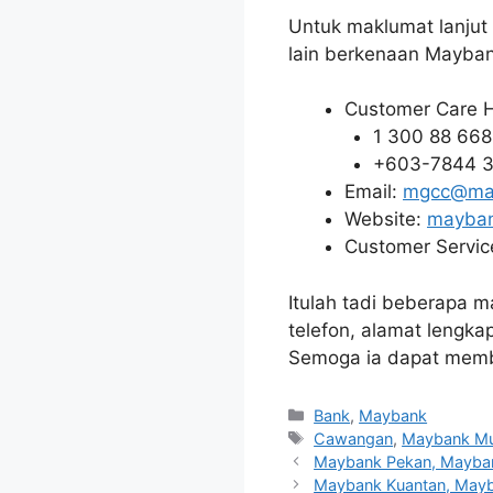
Untuk maklumat lanju
lain berkenaan Mayban
Customer Care H
1 300 88 668
+603-7844 3
Email:
mgcc@ma
Website:
mayba
Customer Service
Itulah tadi beberapa
telefon, alamat lengka
Semoga ia dapat mem
Categories
Bank
,
Maybank
Tags
Cawangan
,
Maybank M
Maybank Pekan, Mayban
Maybank Kuantan, Mayb