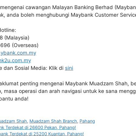
t mengenai cawangan Malayan Banking Berhad (Mayban
k, anda boleh menghubungi Maybank Customer Service 
otline:
8 (Malaysia)
696 (Overseas)
ybank.com.my
nk2u.com.my
 dan Sosial Media: Klik di
sini
 maklumat penting mengenai Maybank Muadzam Shah, be
p, masa operasi dan arah navigasi untuk ke sana mengg
bantu anda!
uadzam Shah
,
Muadzam Shah Branch
,
Pahang
k Terdekat di 26600 Pekan, Pahang!
ank Terdekat di 25200 Kuantan, Pahang!