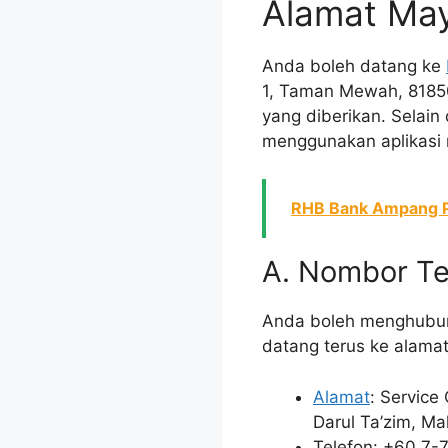
Alamat Ma
Anda boleh datang ke
1, Taman Mewah, 81850
yang diberikan. Selain
menggunakan aplikasi n
RHB Bank Ampang Po
A. Nombor Te
Anda boleh menghubun
datang terus ke alamat 
Alamat
: Service
Darul Ta’zim, Ma
Telefon: +60 7-