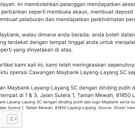
wilayah. Ini membolehkan pelanggan mendapatkan aks
 perbankan seperti membuka akaun, membuat deposit 
mbuat pelaburan dan mendapatkan perkhidmatan per
aybank, walau dimana anda berada, anda boleh datan
 terdekat dengan tempat tinggal anda untuk menjala
perti yang dinyatakan di atas.
artikel kami kali ini, kami telah meringkaskan sepenuhn
ktu operasi Cawangan Maybank Layang-Layang SC sepe
nk Layang-Layang SC dengan dinding putih dan logo Maybank serta tuli
Jalan Sutera 1, Taman Mewah, 81850 Layang-Layang. Source: Street Vie