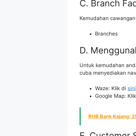
C. Branch Faci
Kemudahan cawangan 
Branches
D. Menggunak
Untuk kemudahan anda
cuba menyediakan navi
Waze: Klik di
sini
Google Map: Klik
RHB Bank Kajang: 25
E. Customer 