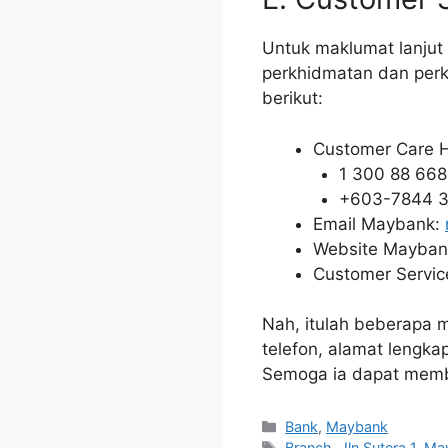
Untuk maklumat lanju
perkhidmatan dan perk
berikut:
Customer Care H
1 300 88 668
+603-7844 3
Email Maybank:
Website Mayban
Customer Servic
Nah, itulah beberapa
telefon, alamat lengka
Semoga ia dapat mem
Categories
Bank
,
Maybank
Tags
Branch
,
Jln Sutera 1
,
Ma