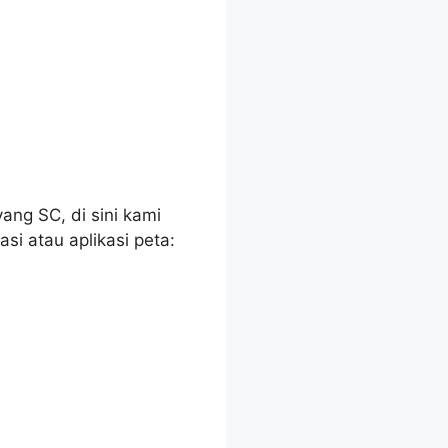
ng SC, di sini kami
i atau aplikasi peta: