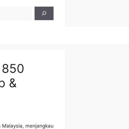
1850
p &
h Malaysia, menjangkau