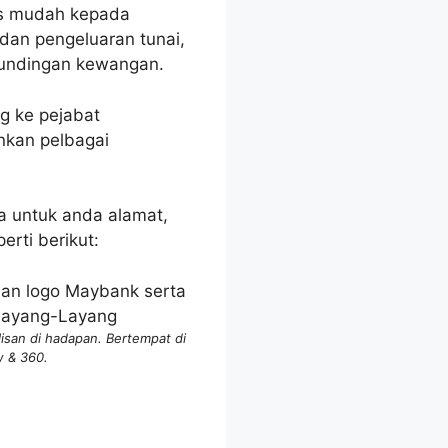
es mudah kepada
dan pengeluaran tunai,
undingan kewangan.
g ke pejabat
nkan pelbagai
ya untuk anda alamat,
rti berikut:
san di hadapan. Bertempat di
w & 360.