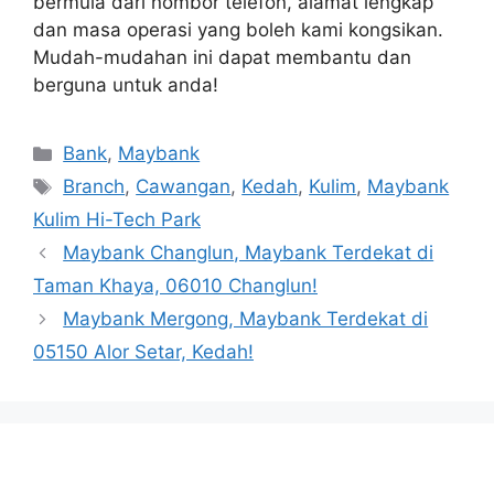
bermula dari nombor telefon, alamat lengkap
dan masa operasi yang boleh kami kongsikan.
Mudah-mudahan ini dapat membantu dan
berguna untuk anda!
Categories
Bank
,
Maybank
Tags
Branch
,
Cawangan
,
Kedah
,
Kulim
,
Maybank
Kulim Hi-Tech Park
Maybank Changlun, Maybank Terdekat di
Taman Khaya, 06010 Changlun!
Maybank Mergong, Maybank Terdekat di
05150 Alor Setar, Kedah!