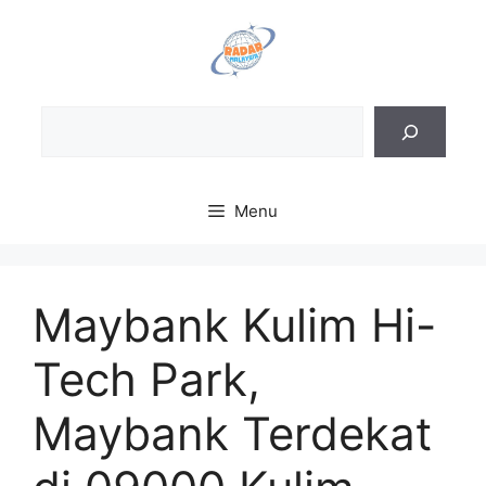
Skip
to
content
Sea
Menu
Maybank Kulim Hi-
Tech Park,
Maybank Terdekat