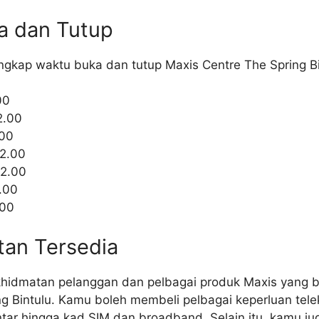
a dan Tutup
lengkap waktu buka dan tutup Maxis Centre The Spring Bi
00
2.00
.00
2.00
22.00
.00
.00
tan Tersedia
khidmatan pelanggan dan pelbagai produk Maxis yang b
ng Bintulu. Kamu boleh membeli pelbagai keperluan tel
intar hingga kad SIM dan broadband. Selain itu, kamu j