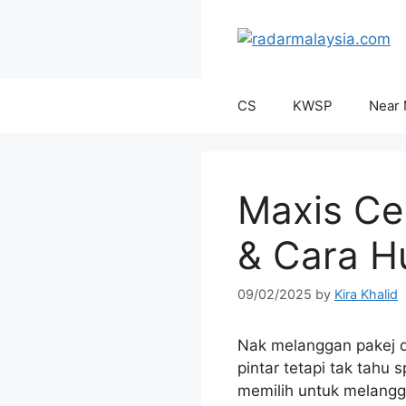
Skip
to
content
CS
KWSP
Near
Maxis Cen
& Cara H
09/02/2025
by
Kira Khalid
Nak melanggan pakej dat
pintar tetapi tak tahu
memilih untuk melangga