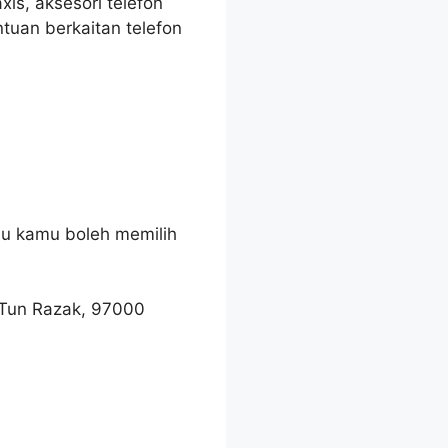
is, aksesori telefon
tuan berkaitan telefon
au kamu boleh memilih
n Tun Razak, 97000