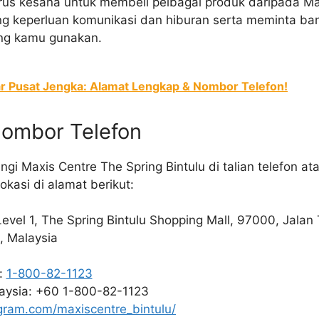
rus kesana untuk membeli pelbagai produk daripada Max
g keperluan komunikasi dan hiburan serta meminta ban
ang kamu gunakan.
r Pusat Jengka: Alamat Lengkap & Nombor Telefon!
Nombor Telefon
 Maxis Centre The Spring Bintulu di talian telefon at
okasi di alamat berikut:
Level 1, The Spring Bintulu Shopping Mall, 97000, Jala
, Malaysia
a:
1-800-82-1123
laysia: +60 1-800-82-1123
gram.com/maxiscentre_bintulu/