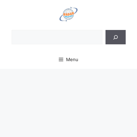
Skip
to
content
Sea
Menu