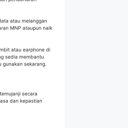
 data atau melanggan
taran MNP ataupun naik
imbit atau earphone di
ang sedia membantu
u gunakan sekarang.
temujanji secara
asa dan kepastian