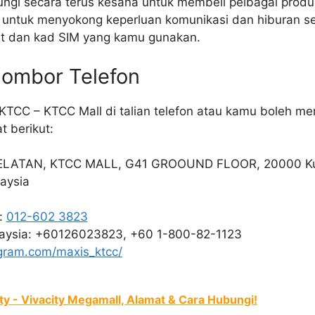
ungi secara terus kesana untuk membeli pelbagai produ
it untuk menyokong keperluan komunikasi dan hiburan 
bit dan kad SIM yang kamu gunakan.
Nombor Telefon
KTCC – KTCC Mall di talian telefon atau kamu boleh me
t berikut:
ELATAN, KTCC MALL, G41 GROOUND FLOOR, 20000 Ku
aysia
a:
012-602 3823
laysia: +60126023823, +60 1-800-82-1123
gram.com/maxis_ktcc/
ty - Vivacity Megamall, Alamat & Cara Hubungi!