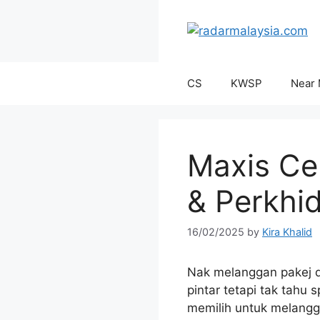
Skip
to
content
CS
KWSP
Near
Maxis Ce
& Perkhi
16/02/2025
by
Kira Khalid
Nak melanggan pakej dat
pintar tetapi tak tahu
memilih untuk melangga