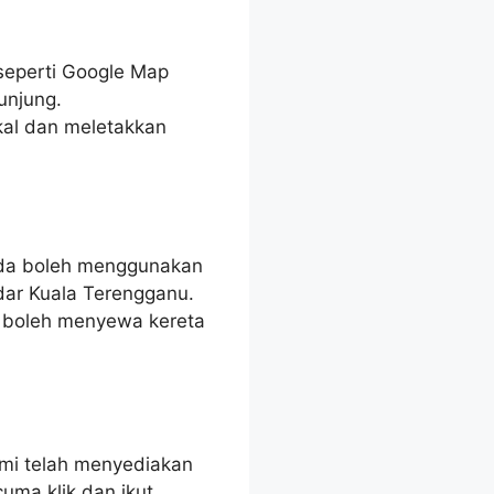
 seperti Google Map
unjung.
kal dan meletakkan
nda boleh menggunakan
dar Kuala Terengganu.
 boleh menyewa kereta
ami telah menyediakan
uma klik dan ikut