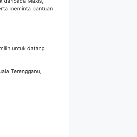
k daripada Maxis,
serta meminta bantuan
milih untuk datang
ala Terengganu,