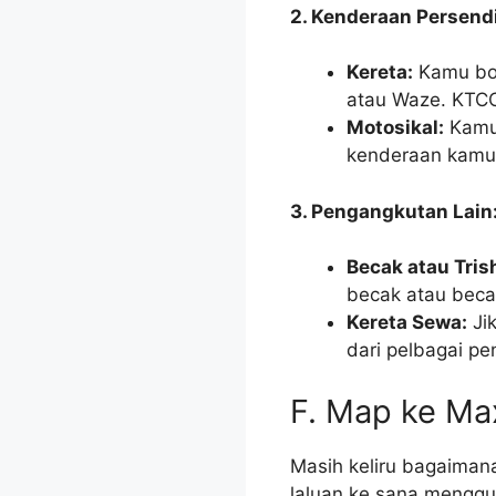
2. Kenderaan Persendi
Kereta:
Kamu bol
atau Waze. KTCC
Motosikal:
Kamu 
kenderaan kamu 
3. Pengangkutan Lain
Becak atau Tris
becak atau beca
Kereta Sewa:
Ji
dari pelbagai p
F. Map ke Ma
Masih keliru bagaiman
laluan ke sana menggu