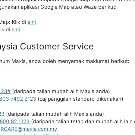
gunakan aplikasi Google Map atau Waze berikut:
Map: Klik di
sini
ik di
sini
aysia Customer Service
mum Maxis, anda boleh menyemak maklumat berikut:
123#
(daripada talian mudah alih Maxis anda)
603 7492 2123
(caj panggilan standard dikenakan)
23
(daripada talian mudah alih Maxis anda)
 800 82 1123
(daripada talian tetap dan mudah alih lain 
RCARE@maxis.com.my