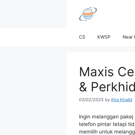
Skip
to
content
CS
KWSP
Near
Maxis Ce
& Perkhi
03/02/2025
by
Kira Khalid
Ingin melanggan pakej d
telefon pintar tetapi t
memilih untuk melangga