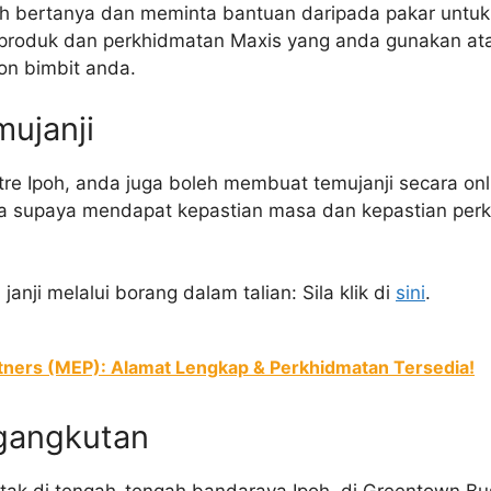
eh bertanya dan meminta bantuan daripada pakar untu
n produk dan perkhidmatan Maxis yang anda gunakan ata
on bimbit anda.
mujanji
e Ipoh, anda juga boleh membuat temujanji secara onli
 supaya mendapat kepastian masa dan kepastian per
anji melalui borang dalam talian: Sila klik di
sini
.
rtners (MEP): Alamat Lengkap & Perkhidmatan Tersedia!
gangkutan
etak di tengah-tengah bandaraya Ipoh, di Greentown Bu