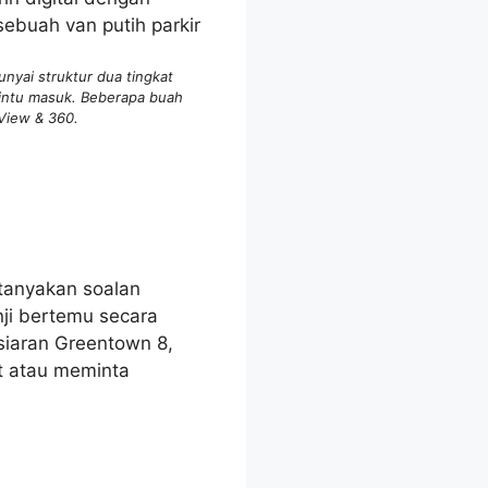
yai struktur dua tingkat
pintu masuk. Beberapa buah
 View & 360.
tanyakan soalan
ji bertemu secara
rsiaran Greentown 8,
t atau meminta