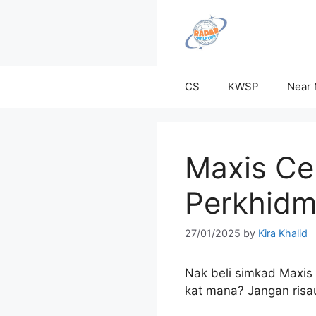
Skip
to
content
CS
KWSP
Near
Maxis Ce
Perkhidm
27/01/2025
by
Kira Khalid
Nak beli simkad Maxis 
kat mana? Jangan risau