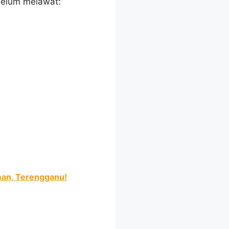
ebelum melawat:
man, Terengganu!