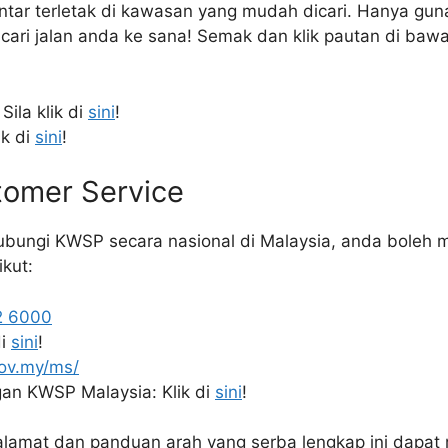
ntar terletak di kawasan yang mudah dicari. Hanya gu
ari jalan anda ke sana! Semak dan klik pautan di baw
Sila klik di
sini
!
ik di
sini
!
omer Service
ubungi KWSP secara nasional di Malaysia, anda bole
ikut:
2 6000
di
sini
!
ov.my/ms/
an KWSP Malaysia: Klik di
sini
!
alamat dan panduan arah yang serba lengkap ini dapa