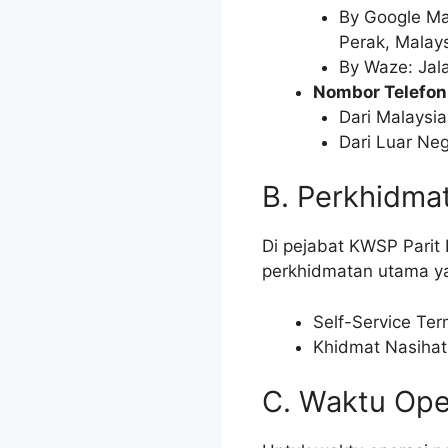
By Google Ma
Perak, Malay
By Waze: Jala
Nombor Telefon
Dari Malaysi
Dari Luar N
B. Perkhidma
Di pejabat KWSP Parit
perkhidmatan utama ya
Self-Service Ter
Khidmat Nasihat
C. Waktu Ope