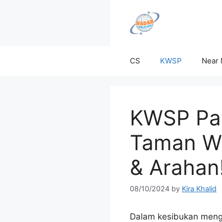
Skip
to
content
CS
KWSP
Near
KWSP Par
Taman Wa
& Arahan
08/10/2024
by
Kira Khalid
Dalam kesibukan meng