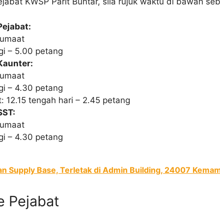
ejabat KWSP Parit Buntar, sila rujuk waktu di bawah s
Pejabat:
 Jumaat
gi – 5.00 petang
Kaunter:
 Jumaat
gi – 4.30 petang
 12.15 tengah hari – 2.45 petang
SST:
 Jumaat
gi – 4.30 petang
 Supply Base, Terletak di Admin Building, 24007 Kema
e Pejabat