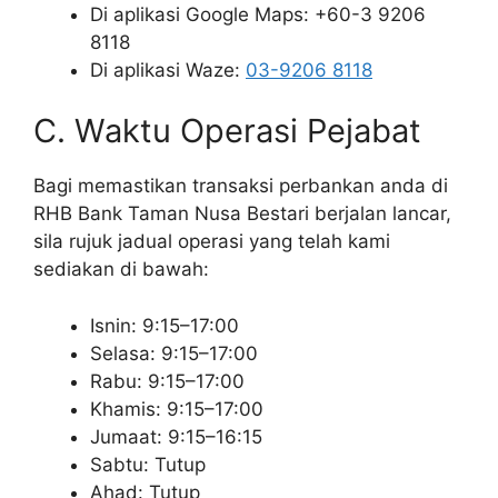
Di aplikasi Google Maps: +60-3 9206
8118
Di aplikasi Waze:
03-9206 8118
C. Waktu Operasi Pejabat
Bagi memastikan transaksi perbankan anda di
RHB Bank Taman Nusa Bestari berjalan lancar,
sila rujuk jadual operasi yang telah kami
sediakan di bawah:
Isnin: 9:15–17:00
Selasa: 9:15–17:00
Rabu: 9:15–17:00
Khamis: 9:15–17:00
Jumaat: 9:15–16:15
Sabtu: Tutup
Ahad: Tutup