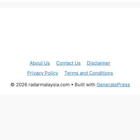
About Us
Contact Us
Disclaimer
Privacy Policy
Terms and Conditions
© 2026 radarmalaysia.com
• Built with
GeneratePress