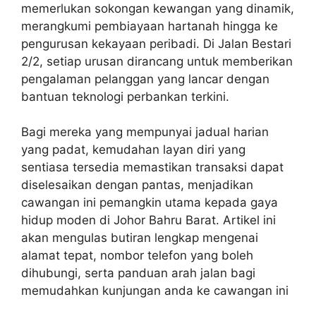
memerlukan sokongan kewangan yang dinamik,
merangkumi pembiayaan hartanah hingga ke
pengurusan kekayaan peribadi. Di Jalan Bestari
2/2, setiap urusan dirancang untuk memberikan
pengalaman pelanggan yang lancar dengan
bantuan teknologi perbankan terkini.
Bagi mereka yang mempunyai jadual harian
yang padat, kemudahan layan diri yang
sentiasa tersedia memastikan transaksi dapat
diselesaikan dengan pantas, menjadikan
cawangan ini pemangkin utama kepada gaya
hidup moden di Johor Bahru Barat. Artikel ini
akan mengulas butiran lengkap mengenai
alamat tepat, nombor telefon yang boleh
dihubungi, serta panduan arah jalan bagi
memudahkan kunjungan anda ke cawangan ini