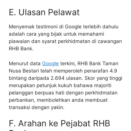
E. Ulasan Pelawat
Menyemak testimoni di Google terlebih dahulu
adalah cara yang bijak untuk memahami
piawaian dan syarat perkhidmatan di cawangan
RHB Bank.
Menurut data
Google
terkini, RHB Bank Taman
Nusa Bestari telah memperoleh penarafan 4.9
bintang daripada 2.694 ulasan. Skor yang tinggi
merupakan petunjuk kukuh bahawa majoriti
pelanggan berpuas hati dengan perkhidmatan
perbankan, membolehkan anda membuat
transaksi dengan yakin.
F. Arahan ke Pejabat RHB