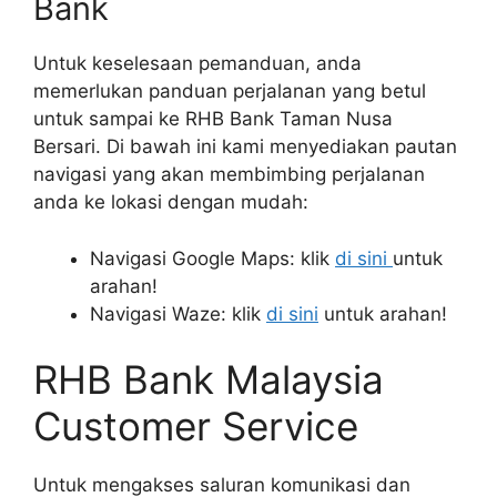
Bank
Untuk keselesaan pemanduan, anda
memerlukan panduan perjalanan yang betul
untuk sampai ke RHB Bank Taman Nusa
Bersari. Di bawah ini kami menyediakan pautan
navigasi yang akan membimbing perjalanan
anda ke lokasi dengan mudah:
Navigasi Google Maps: klik
di sini
untuk
arahan!
Navigasi Waze: klik
di sini
untuk arahan!
RHB Bank Malaysia
Customer Service
Untuk mengakses saluran komunikasi dan