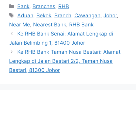
Categories
Bank
,
Branches
,
RHB
Tags
Aduan
,
Bekok
,
Branch
,
Cawangan
,
Johor
,
Near Me
,
Nearest Bank
,
RHB Bank
Ke RHB Bank Senai: Alamat Lengkap di
Jalan Belimbing 1, 81400 Johor
Ke RHB Bank Taman Nusa Bestari: Alamat
Lengkap di Jalan Bestari 2/2, Taman Nusa
Bestari, 81300 Johor