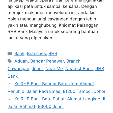
lengkap, waktu operasi dan cara menggunakan
aplikasi peta untuk sampai ke sana. Dengan
merujuk maklumat menyeluruh ini, anda kini
boleh mengunjungi cawangan dengan lebih
yakin atau menghubungi Khidmat Pelanggan
RHB Bank Malaysia untuk sebarang bantuan
lanjut yang diperlukan.
Categories
Bank
,
Branches
,
RHB
Tags
Aduan
,
Bandar Penawar
,
Branch
,
Cawangan
,
Johor
,
Near Me
,
Nearest Bank
,
RHB
Bank
Ke RHB Bank Bandar Baru Uda: Alamat
Penuh di Jalan Padi Emas, 81200 Tampoi, Johor
Ke RHB Bank Batu Pahat: Alamat Lengkap di
Jalan Rahmat, 83000 Johor